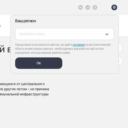
Ваш регион
ы
Меню
Все теги
Выберите город
Продолжая пользоваться сайтом, вы даёте
согласие
на автоматический
й воды в Барнауле
сбор и анализ ваших данных, необходимых для работы сайта и его
улучшения, использование файлов cookie.
Ок
вающихся от центрального
ля других летом – но причина
коммунальной инфраструктуры