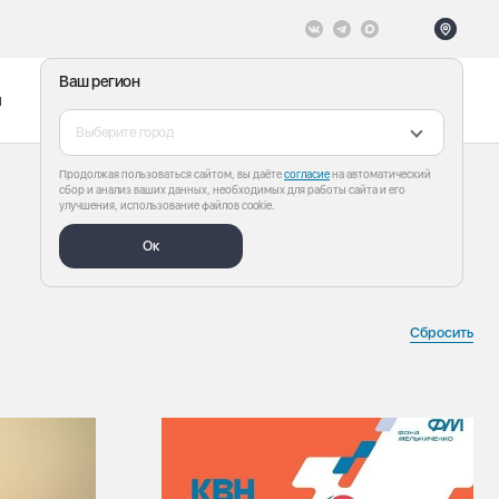
Ваш регион
ы
Меню
Все теги
Выберите город
Продолжая пользоваться сайтом, вы даёте
согласие
на автоматический
сбор и анализ ваших данных, необходимых для работы сайта и его
улучшения, использование файлов cookie.
Ок
Сбросить