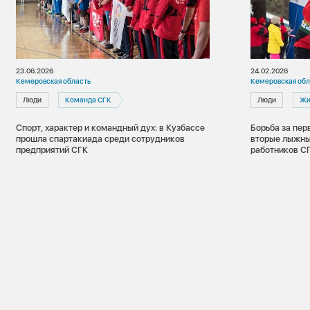
23.06.2026
24.02.2026
Кемеровская область
Кемеровская обл
Люди
Команда СГК
Люди
Жи
Спорт, характер и командный дух: в Кузбассе
Борьба за пер
прошла спартакиада среди сотрудников
вторые лыжны
предприятий СГК
работников С