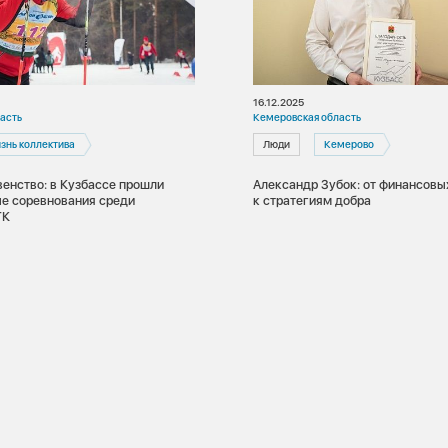
16.12.2025
асть
Кемеровская область
знь коллектива
Люди
Кемерово
венство: в Кузбассе прошли
Александр Зубок: от финансовы
е соревнования среди
к стратегиям добра
ГК