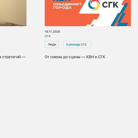
18.11.2025
СГК
Люди
Команда СГК
х стратегий —
От смены до сцены — КВН в СГК