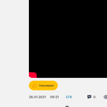
Популярное
26.01.2021
09:21
СГК
Коммент
0