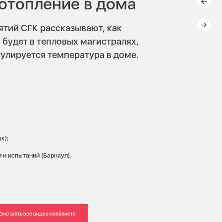
 отопление в дома
ятий СГК рассказывают, как
 будет в тепловых магистралях,
гулируется температура в доме.
к);
и испытаний (Барнаул).
Смотреть все видео плейлиста