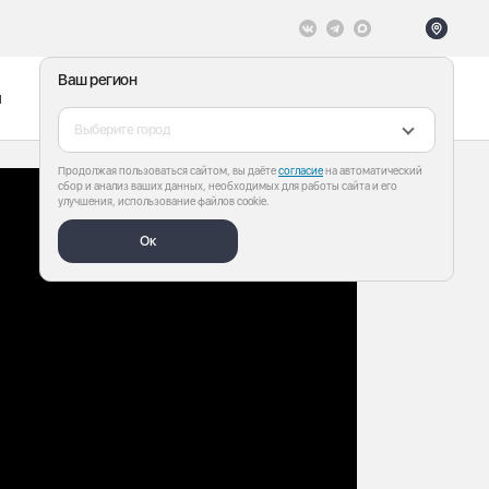
Ваш регион
ы
Меню
Все теги
Выберите город
Продолжая пользоваться сайтом, вы даёте
согласие
на автоматический
сбор и анализ ваших данных, необходимых для работы сайта и его
улучшения, использование файлов cookie.
Ок