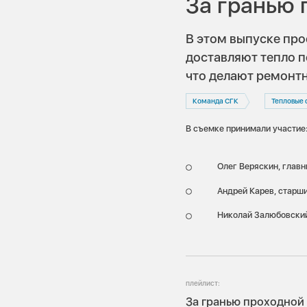
За гранью 
В этом выпуске про
доставляют тепло п
что делают ремонтн
Команда СГК
Тепловые 
В съемке принимали участие
Олег Веряскин, главн
Андрей Карев, cтарши
Николай Залюбовский
плейлист:
За гранью проходной