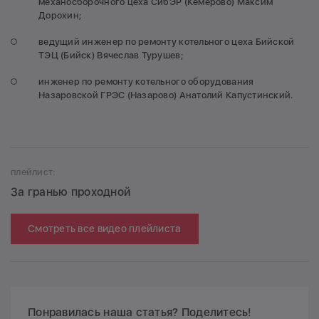
механосборочного цеха СибЭР (Кемерово) Максим
Дорохин;
ведущий инженер по ремонту котельного цеха Бийской
ТЭЦ (Бийск) Вячеслав Турушев;
инженер по ремонту котельного оборудования
Назаровской ГРЭС (Назарово) Анатолий Капустинский.
плейлист:
За гранью проходной
Смотреть все видео плейлиста
Понравилась наша статья? Поделитесь!