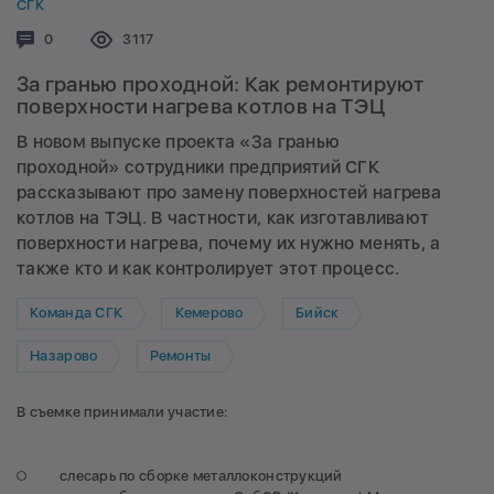
СГК
Комментариев:
0
Просмотров:
3117
За гранью проходной: Как ремонтируют
поверхности нагрева котлов на ТЭЦ
В новом выпуске проекта «За гранью
проходной» сотрудники предприятий СГК
рассказывают про замену поверхностей нагрева
котлов на ТЭЦ. В частности, как изготавливают
поверхности нагрева, почему их нужно менять, а
также кто и как контролирует этот процесс.
Команда СГК
Кемерово
Бийск
Назарово
Ремонты
В съемке принимали участие:
слесарь по сборке металлоконструкций