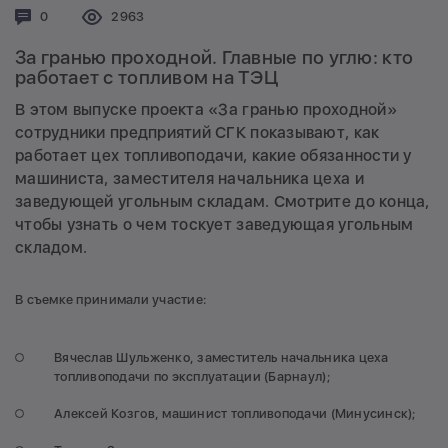
Комментариев:
0
Просмотров:
2963
За гранью проходной. Главные по углю: кто
работает с топливом на ТЭЦ
В этом выпуске проекта «За гранью проходной»
сотрудники предприятий СГК показывают, как
работает цех топливоподачи, какие обязанности у
машиниста, заместителя начальника цеха и
заведующей угольным складам. Смотрите до конца,
чтобы узнать о чем тоскует заведующая угольным
складом.
В съемке принимали участие:
Вячеслав Шульженко, заместитель начальника цеха
топливоподачи по эксплуатации (Барнаул);
Алексей Козгов, машинист топливоподачи (Минусинск);