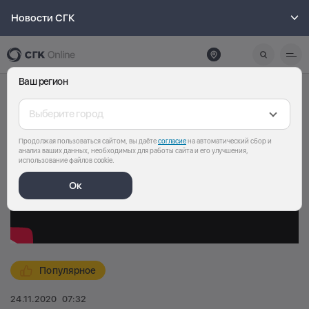
Новости СГК
Ваш регион
Выберите город
Продолжая пользоваться сайтом, вы даёте
согласие
на автоматический сбор и
анализ ваших данных, необходимых для работы сайта и его улучшения,
использование файлов cookie.
Ок
Популярное
24.11.2020
07:32