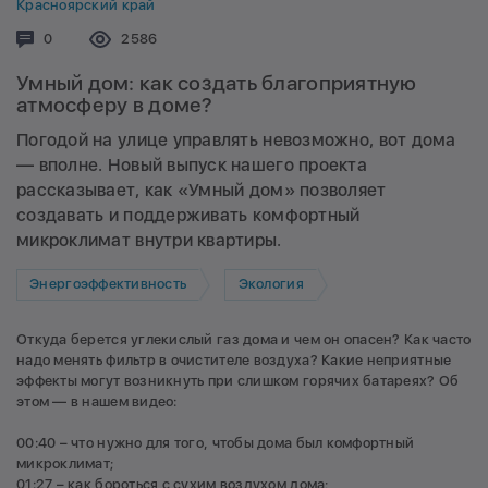
Красноярский край
Комментариев:
0
Просмотров:
2586
Умный дом: как создать благоприятную
атмосферу в доме?
Погодой на улице управлять невозможно, вот дома
— вполне. Новый выпуск нашего проекта
рассказывает, как «Умный дом» позволяет
создавать и поддерживать комфортный
микроклимат внутри квартиры.
Энергоэффективность
Экология
Откуда берется углекислый газ дома и чем он опасен? Как часто
надо менять фильтр в очистителе воздуха? Какие неприятные
эффекты могут возникнуть при слишком горячих батареях? Об
этом — в нашем видео:
00:40 – что нужно для того, чтобы дома был комфортный
микроклимат;
01:27 – как бороться с сухим воздухом дома;