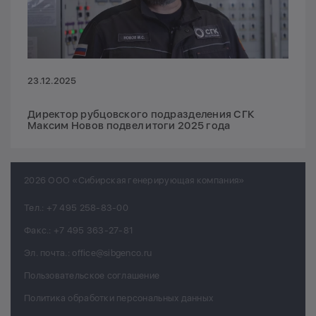
23.12.2025
Директор рубцовского подразделения СГК
Максим Новов подвел итоги 2025 года
2026 ООО «Сибирская генерирующая компания»
Тел.:
+7 495 258-83-00
Факс.:
+7 495 363-27-81
Эл. почта.:
office@sibgenco.ru
Пользовательское соглашение
Политика обработки персональных данных