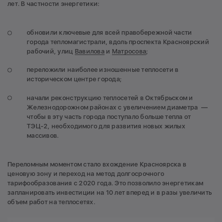
лет. В частности энергетики:
4
С заботой о чистом воздухе
Для замещения неэффективных котельных СГК
обновили ключевые для всей правобережной части
строит новые теплосети и модернизирует
города тепломагистрали, вдоль проспекта Красноярский
существующие — увеличивает диаметр
рабочий, улиц
Вавилова
и
Матросова
;
трубопроводов, запускает новые насосные
станции и тепловые пункты. Чтобы подключить к
переложили наиболее изношенные теплосети в
ТЭЦ новые дома, в районы, где они расположены,
историческом центре города;
нужно подать больше тепловой энергии.
начали реконструкцию теплосетей в Октябрьском и
5
Растущему городу — новую
Железнодорожном районах с увеличением диаметра —
инфраструктуру
чтобы в эту часть города поступало больше тепла от
ТЭЦ-2, необходимого для развития новых жилых
За 10 лет к теплосетям СГК в Красноярске
массивов.
подключилось почти две тысячи объектов
суммарной тепловой мощностью около 1000
гигакалорий в час.
Переломным моментом стало вхождение Красноярска в
ценовую зону и переход на метод долгосрочного
6
Откуда и как приходит тепло в дома
тарифообразования с 2020 года. Это позволило энергетикам
запланировать инвестиции на 10 лет вперед и в разы увеличить
Как устроена система теплоснабжения
объем работ на теплосетях.
Красноярска, что в ней статично, что изменчиво, и
в каком направлении идёт её развитие.