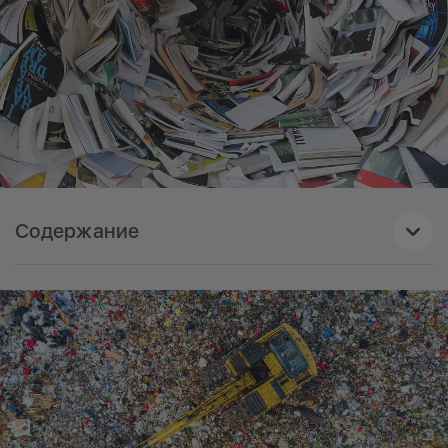
Содержание
1
Почему нужно перерабатывать мусор?
Чтобы отходы не отравляли воздух, землю и воду,
их можно и нужно использовать повторно. Но для
этого их необходимо правильно отсортировать и
переработать.
2
Что можно и нельзя сдавать в