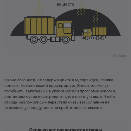
утилизации мусора.
6
А что сдают в переработку сами
энергетики?
Отходы ТЭЦ и ГРЭС — зола и шлак. И они тоже
могут получить вторую жизнь, если их
переработать в золошлаковый материал.
Скачать
Кроме опасности от содержащихся в мусоре ядов, свалка
наносит механический вред природе. Животные могут
погибнуть, запутавших в упаковках или проглотив осколки,
растениям мусор перекрывает путь к солнцу и воде. Чтобы
отходы разложились и перестали оказывать слияние на
окружающую среду, должно пройти много времени.