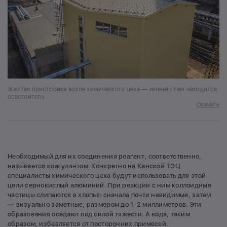
Желтая пристройка возле химического цеха — именно там находится
осветлитель
Скачать
Необходимый для их соединения реагент, соответственно,
называется коагулянтом. Конкретно на Канской ТЭЦ
специалисты химического цеха будут использовать для этой
цели сернокислый алюминий. При реакции с ним коллоидные
частицы слипаются в хлопья: сначала почти невидимые, затем
— визуально заметные, размером до 1-2 миллиметров. Эти
образования оседают под силой тяжести. А вода, таким
образом, избавляется от посторонних примесей.