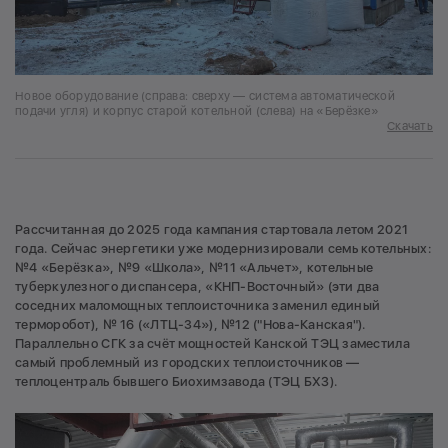
Новое оборудование (справа: сверху — система автоматической
подачи угля) и корпус старой котельной (слева) на «Берёзке»
Скачать
Рассчитанная до 2025 года кампания стартовала летом 2021
года. Сейчас энергетики уже модернизировали семь котельных:
№4 «Берёзка», №9 «Школа», №11 «Альчет», котельные
туберкулезного диспансера, «КНП-Восточный» (эти два
соседних маломощных теплоисточника заменил единый
терморобот), № 16 («ЛТЦ-34»), №12 ("Нова-Канская").
Параллельно СГК за счёт мощностей Канской ТЭЦ заместила
самый проблемный из городских теплоисточников —
теплоцентраль бывшего Биохимзавода (ТЭЦ БХЗ).