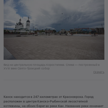
Зарельсового Канска — задача со звездочкой?
6
Новое тепло — в новые сети
Сколько километров теплосетей и в каких частях
Канска уже успели переложить энергетики?
Вид на центральную площадь Коростелева. Слева — построенный в
XVIII веке Свято-Троицкий собор
Скачать
Канск находится в 247 километрах от Красноярска. Город
расположен в центре Канско-Рыбинской лесостепной
котловины, на обоих берегах реки Кан. Название реки означает