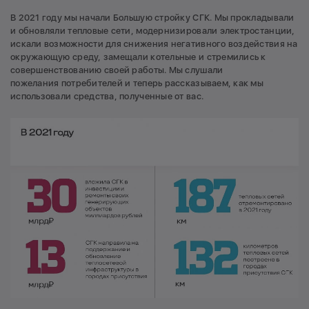
В 2021 году мы начали Большую стройку СГК. Мы прокладывали
3
Новосибирская область
и обновляли тепловые сети, модернизировали электростанции,
искали возможности для снижения негативного воздействия на
окружающую среду, замещали котельные и стремились к
4
Кемеровская область
совершенствованию своей работы. Мы слушали
пожелания потребителей и теперь рассказываем, как мы
использовали средства, полученные от вас.
5
Алтайский край
6
Республика Хакасия