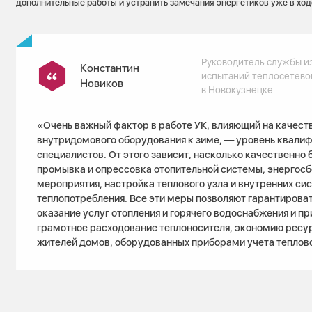
дополнительные работы и устранить замечания энергетиков уже в ход
Руководитель службы и
Константин
испытаний теплосетево
Новиков
в Новокузнецке
«Очень важный фактор в работе УК, влияющий на качест
внутридомового оборудования к зиме, — уровень квали
специалистов. От этого зависит, насколько качественно
промывка и опрессовка отопительной системы, энергос
мероприятия, настройка теплового узла и внутренних си
теплопотребления. Все эти меры позволяют гарантирова
оказание услуг отопления и горячего водоснабжения и п
грамотное расходование теплоносителя, экономию ресур
жителей домов, оборудованных приборами учета теплово