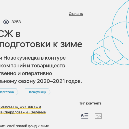
Скачать
ентариев:
Просмотров:
3253
ТСЖ в
подготовки к зиме
 Новокузнецка в контуре
 компаний и товариществ
твенно и оперативно
ьному сезону 2020–2021 годов.
нергетика
Новокузнецк
Тип контента
«Инком-С»,
«УК ЖКХ» и
На Свердлова» и «Зелёные
ить свой жилой фонд к зиме.