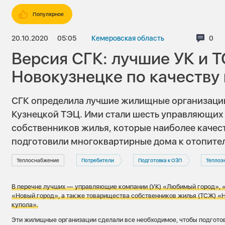
Популярное
20.10.2020
05:05
Кемеровская область
Комм
0
Версия СГК: лучшие УК и 
Новокузнецке по качеству 
СГК определила лучшие жилищные организации
Кузнецкой ТЭЦ. Ими стали шесть управляющих
собственников жилья, которые наиболее качес
подготовили многоквартирные дома к отопител
Теплоснабжение
Потребители
Подготовка к ОЗП
Теплоэ
В перечне лучших — управляющие компании
(УК) «Любимый город»,
«Новый город», а также товарищества собственников жилья (ТСЖ) «
купола».
Эти жилищные организации сделали все необходимое, чтобы подготов