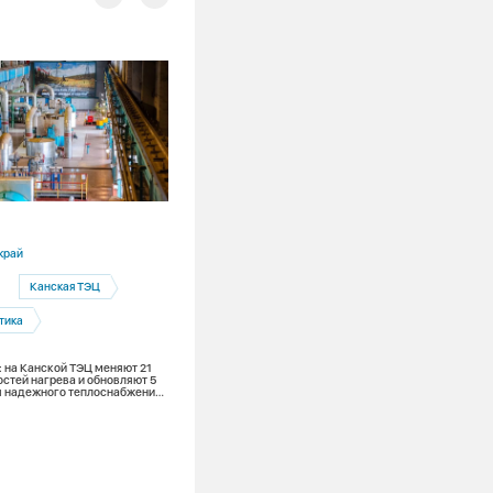
30.07.2026
край
Алтайский край
Канская ТЭЦ
Барнаул
тика
Барнаульская теплосетевая компания
Гидравлические испытания
: на Канской ТЭЦ меняют 21
остей нагрева и обновляют 5
ОЗП
Подготовка к ОЗП
ля надежного теплоснабжения
Гидравлика, реконструкция теплосете
проверка домов – в мэрии Барнаула
обсудили подготовку городского хозя
к новому отопительному сезону