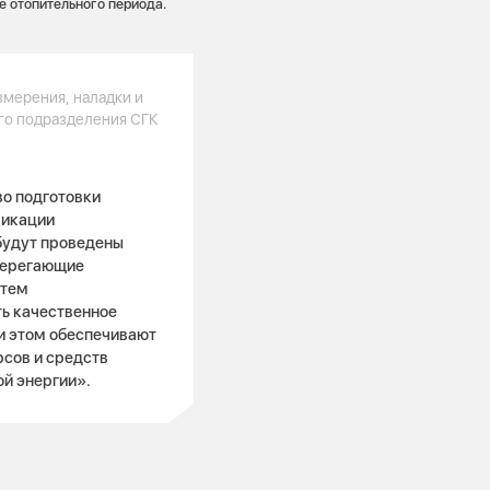
е отопительного периода.
змерения, наладки и
го подразделения СГК
во подготовки
фикации
 будут проведены
берегающие
стем
ть качественное
ри этом обеспечивают
сов и средств
й энергии».