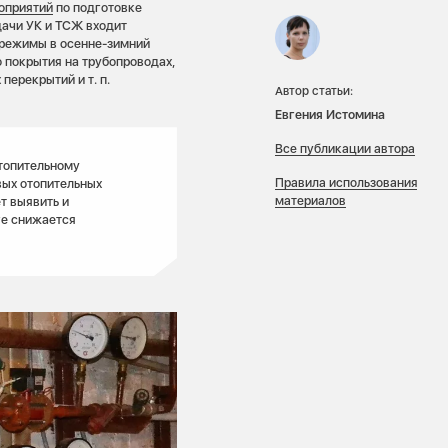
оприятий
по подготовке
дачи УК и ТСЖ входит
 режимы в осенне-зимний
 покрытия на трубопроводах,
перекрытий и т. п.
Автор статьи:
Евгения Истомина
Все публикации автора
отопительному
Правила использования
ых отопительных
материалов
т выявить и
ге снижается