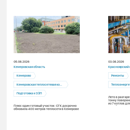
05.08.2026
03.08.2026
Кемеровская область
Красноярский 
Кемерово
Ремонты
Кемеровская теплосетевая компания
Теплоэнерге
Подготовка к ОЗП
Лето в разгаре
тонну поверхн
из 7 котлов д
Плюс один готовый участок: СГК досрочно
зимой
обновила 400 метров теплосети в Кемерове