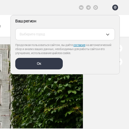
Ваш регион
ы
Меню
Все теги
Выберите город
Продолжая пользоваться сайтом, вы даёте
согласие
на автоматический
сбор и анализ ваших данных, необходимых для работы сайта и его
улучшения, использование файлов cookie.
Ок