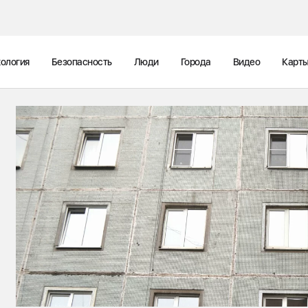
ология
Безопасность
Люди
Города
Видео
Карт