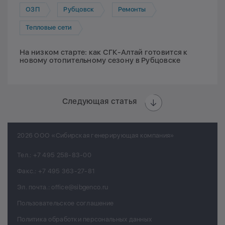
ОЗП
Рубцовск
Ремонты
Тепловые сети
На низком старте: как СГК-Алтай готовится к
новому отопительному сезону в Рубцовске
Следующая статья
2026 ООО «Сибирская генерирующая компания»
Тел.:
+7 495 258-83-00
Факс.:
+7 495 363-27-81
Эл. почта.:
office@sibgenco.ru
Пользовательское соглашение
Политика обработки персональных данных