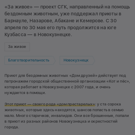
«За живое» — проект СГК, направленный на помощь
бездомным животным, уже поддержал приюты в
Барнауле, Назарове, Абакане и Кемерове. С 30
апреля по 30 мая его путь продолжится на юге
Кузбасса — в Новокузнецке.
За живое
Благотворительность
Новокузнецк
Приют для бездомных животных «Дом друзей» действует под
патронажем городской общественной организации «Кот и пёс»,
которая работает в Новокузнецке с 2007 года, и очень
нуждается в помощи.
Этот приют — своего рода «дом престарелых»
: у ста сорока
животных, которые здесь находятся, шансов попасть в семью
мало. Много старичков, инвалидов. Они все брошенные, попали
в приют из разных районов Новокузнецка и окрестностей
города.