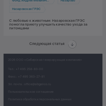
Фонд Андрея Мельниченко
Назарово
Назаровская ГРЭС
С любовью к животным: Назаровская ГРЭС
помогла приюту улучшить качество ухода за
питомцами
Следующая статья
2026 ООО «Сибирская генерирующая компания»
Тел.:
+7 495 258-83-00
Факс.:
+7 495 363-27-81
Эл. почта.:
office@sibgenco.ru
Пользовательское соглашение
Политика обработки персональных данных