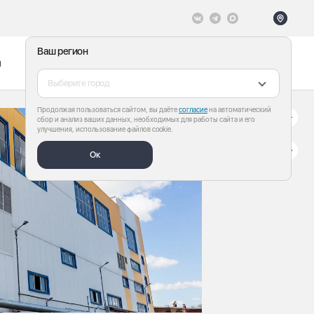
Ваш регион
ы
Меню
Все теги
Выберите город
Продолжая пользоваться сайтом, вы даёте
согласие
на автоматический
сбор и анализ ваших данных, необходимых для работы сайта и его
улучшения, использование файлов cookie.
Ок