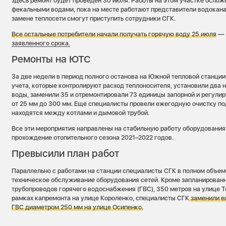
здесь ремонт будет проведен 30 июля. Работы на этом участке осло
фекальными водами, пока на месте работают представители водоканал
замене теплосети смогут приступить сотрудники СГК.
Все остальные потребители начали получать горячую воду 25 июля
заявленного срока.
Ремонты на ЮТС
За две недели в период полного останова на Южной тепловой станци
учета, которые контролируют расход теплоносителя, установили два 
воды, заменили 35 и отремонтировали 73 единицы запорной и регул
от 25 мм до 300 мм. Еще специалисты провели ежегодную очистку по
находятся между котлами и дымовой трубой.
Все эти мероприятия направлены на стабильную работу оборудования
прохождение отопительного сезона 2021–2022 годов.
Превысили план работ
Параллельно с работами на станции специалисты СГК в полном объем
техническое обслуживание оборудования сетей. Кроме запланированн
трубопроводов горячего водоснабжения (ГВС), 350 метров на улице Т
рамках капремонта на улице Короленко, специалисты СГК
заменили 
ГВС диаметром 250 мм на улице Осипенко.