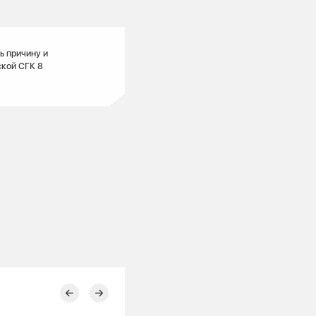
ь причину и
ской СГК 8