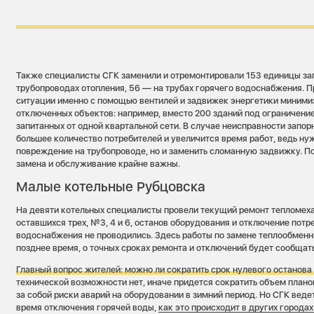
Также специалисты СГК заменили и отремонтировали 153 единицы за
трубопроводах отопления, 56 — на трубах горячего водоснабжения. 
ситуации именно с помощью вентилей и задвижек энергетики миними
отключенных объектов: например, вместо 200 зданий под ограничени
запитанных от одной квартальной сети. В случае неисправности запо
большее количество потребителей и увеличится время работ, ведь нуж
повреждение на трубопроводе, но и заменить сломанную задвижку. 
замена и обслуживание крайне важны.
Малые котельные Рубцовска
На девяти котельных специалисты провели текущий ремонт тепломех
оставшихся трех, №3, 4 и 6, останов оборудования и отключение потр
водоснабжения не проводились. Здесь работы по замене теплообменн
позднее время, о точных сроках ремонта и отключений будет сообщать
Главный вопрос жителей: можно ли сократить срок нулевого останов
технической возможности нет, иначе придется сократить объем плано
за собой риски аварий на оборудовании в зимний период. Но СГК ведет
время отключения горячей воды,
как это происходит в других города