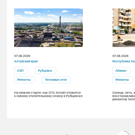
07.08.2026
07.08.2026
Алтайский край
Республика Ха
ОЗП
Рубцовск
Абакан
Ремонты
Тепловые сети
Ремонты
На низком старте: как СГК-Алтай готовится
Солнце, лето, 
к новому отопительному сезону в Рубцовске
восстанавлива
ремонтов тепл