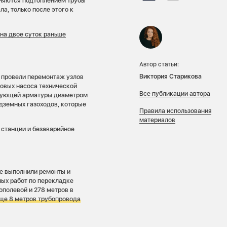
жняются подтоплением трубы
а, только после этого к
—
на двое суток раньше
Автор статьи:
Виктория Старикова
и провели перемонтаж узлов
новых насоса технической
Все публикации автора
ирующей арматуры диаметром
дземных газоходов, которые
Правила использования
материалов
 станции и безаварийное
е выполнили ремонты и
ых работ по перекладке
ополевой и 278 метров в
еще
8 метров трубопровода