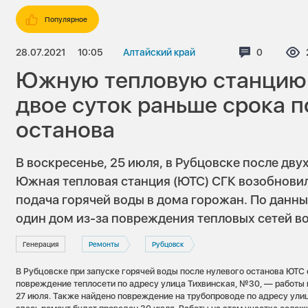
Популярное
28.07.2021
10:05
Алтайский край
Комментар
0
Южную тепловую станцию 
двое суток раньше срока п
останова
В воскресенье, 25 июля, в Рубцовске после дв
Южная тепловая станция (ЮТС) СГК возобновила
подача горячей воды в дома горожан. По данны
один дом из-за повреждения тепловых сетей во
Генерация
Ремонты
Рубцовск
В Рубцовске при запуске горячей воды после нулевого останова ЮТ
повреждение теплосети по адресу улица Тихвинская, №30, — работы
27 июля. Также найдено повреждение на трубопроводе по адресу ул