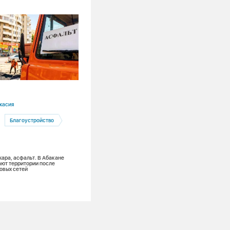
03.08.2026
касия
Красноярский край
Благоустройство
Ремонты
Канская ТЭЦ
Теплоэнергетика
жара, асфальт. В Абакане
Лето в разгаре: на Канской ТЭЦ меняю
ют территории после
тонну поверхностей нагрева и обновля
овых сетей
из 7 котлов для надежного теплоснаб
зимой