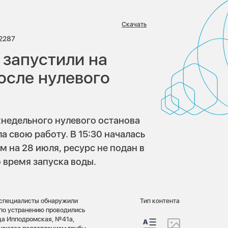
Скачать
иев:
Просмотров:
2287
запустили на
осле нулевого
ухнедельного нулевого останова
 свою работу. В 15:30 началась
м на 28 июля, ресурс не подан в
 время запуска воды.
С специалисты обнаружили
Тип контента
 по устранению проводились
ица Ипподромская, №41а,