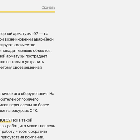
Скачать
порной арматуры: 97 — на
При возникновении аварийной
зируют количество
е попадет меньше объектов,
рной арматуры пострадает
но не только устранить
Поэтому своевременная
анического оборудования. На
ебителей от горячего
иков перенесены на более
ся на ресурсах СГК.
а ЮТС?
Пока такой
вых работ, что может повлечь
 работу, чтобы сократить
х присутствия компании.