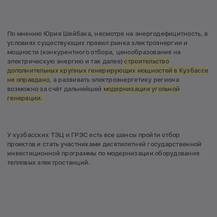
По мнению Юрия Шейбака, несмотря на энергодефицитность, в
условиях существующих правил рынка электроэнергии и
мощности (конкурентного отбора, ценообразования на
электрическую энергию и так далее)
строительство
дополнительных крупных генерирующих мощностей в Кузбассе
не оправдано
, а развивать электроэнергетику региона
возможно за счёт дальнейшей
модернизации угольной
генерации.
У кузбасских ТЭЦ и ГРЭС есть все шансы пройти отбор
проектов и стать участниками десятилетней государственной
инвестиционной программы по модернизации оборудования
тепловых электростанций.