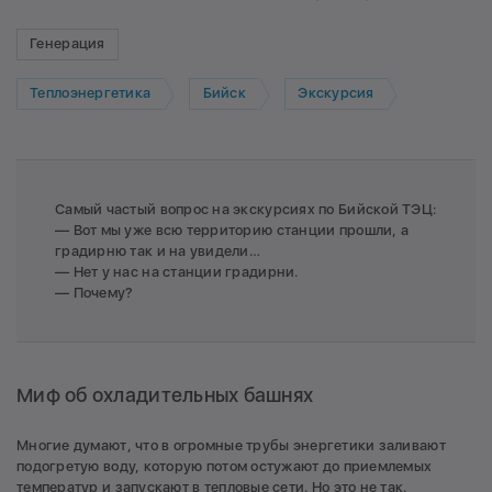
Генерация
Теплоэнергетика
Бийск
Экскурсия
Самый частый вопрос на экскурсиях по Бийской ТЭЦ:
— Вот мы уже всю территорию станции прошли, а
градирню так и на увидели…
— Нет у нас на станции градирни.
— Почему?
Миф об охладительных башнях
Многие думают, что в огромные трубы энергетики заливают
подогретую воду, которую потом остужают до приемлемых
температур и запускают в тепловые сети. Но это не так.