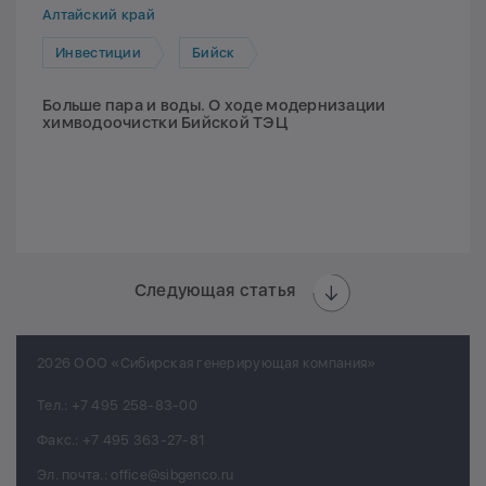
Алтайский край
Инвестиции
Бийск
Больше пара и воды. О ходе модернизации
химводоочистки Бийской ТЭЦ
Следующая статья
2026 ООО «Сибирская генерирующая компания»
Тел.:
+7 495 258-83-00
Факс.:
+7 495 363-27-81
Эл. почта.:
office@sibgenco.ru