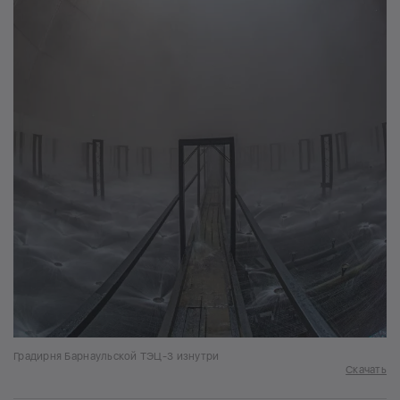
Градирня Барнаульской ТЭЦ-3 изнутри
Скачать