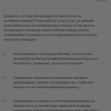
Думаете, что труд бульдозериста мало похож на
интеллектуальный? Рули себе из угла в угол, да успевай
подгребать уголь на топливоподачу. Но все не так просто.
Бульдозерист во время своей рабочей смены должен
отслеживать ситуацию на поле и одновременно выполнять
несколько операций:
Контролировать контуры штабелей, так как плохо
укатанный уголь под воздействием воздуха быстрее
окисляется, промокает, разносится ветром.
Определять повышенное комкование породы и
распределять топливо на площадке так, чтобы оно
просохло и не забило приемную решетку.
Одновременно следить за положением машины на
поверхности угольной кучи, выполнять команды
начальника смены и координировать свои действия с