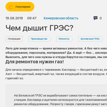
Популярное
19.08.2019
09:47
Кемеровская область
Ком
0
Чем дышит ГРЭС?
Генерация
Производство
Ремонты
Беловская ГРЭС
Лето для энергетиков — время активных ремонтов. А без чего не
оборудования, персонала, материалов? Да. А ещё — без … кислоро
Выяснить, для чего они нужны и откуда берутся на станции, мы с
Для ремонтов нужен газ!
Для начала определимся с терминами. Кислород — бесцветный газ, вх
Азот — бесцветный, инертный газ, также входящий в состав воздуха.
горючий газ.
На Беловской ГРЭС их вырабатывают самостоятельно — на кис
станции. Кислород и ацетилен используются для газопламенной
ремонтах оборудования. Попросту говоря, горелками режут мет