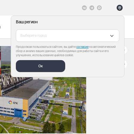
Ваш регион
ы
Меню
Все теги
Выберите город
Продолжая пользоваться сайтом, вы даёте
согласие
на автоматический
сбор и анализ ваших данных, необходимых для работы сайта и его
улучшения, использование файлов cookie.
Ок