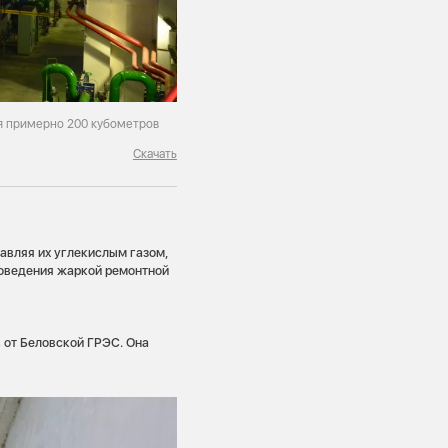
ся примерно 200 кубометров
Скачать
авляя их углекислым газом,
роведения жаркой ремонтной
 от Беловской ГРЭС. Она