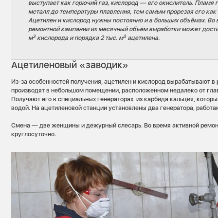
выступает как горючий газ, кислород — его окислитель. Пламя 
металл до температуры плавления, тем самым прорезая его как
Ацетилен и кислород нужны постоянно и в больших объёмах. Во
ремонтной кампании их месячный объём выработки может достиг
3
3
м
кислорода и порядка 2 тыс. м
ацетилена.
Ацетиленовый «заводик»
Из-за особенностей получения, ацетилен и кислород вырабатывают в 
производят в небольшом помещении, расположенном недалеко от гла
Получают его в специальных генераторах из карбида кальция, которы
водой. На ацетиленовой станции установлены два генератора, работ
Смена — две женщины и дежурный слесарь. Во время активной ремон
круглосуточно.