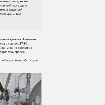
горелки разогревает
 горячий нож масло.
 время активной
ать до 30 тыс.
разных зданиях. Ацетилен
вного корпуса ГРЭС.
й вступает в реакцию с
ающие поочередно.
тной кампании работа идет