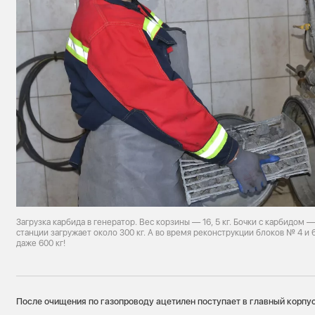
Загрузка карбида в генератор. Вес корзины — 16, 5 кг. Бочки с карбидом —
станции загружает около 300 кг. А во время реконструкции блоков № 4 и
даже 600 кг!
После очищения по газопроводу ацетилен поступает в главный корпу