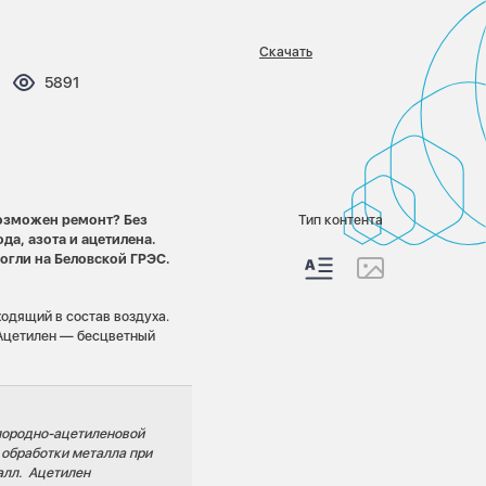
Скачать
ментариев:
Просмотров:
5891
возможен ремонт? Без
Тип контента
да, азота и ацетилена.
могли на Беловской ГРЭС.
одящий в состав воздуха.
 Ацетилен — бесцветный
лородно-ацетиленовой
 обработки металла при
алл. Ацетилен