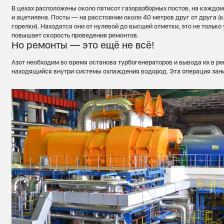
В цехах расположены около пятисот газоразборных постов, на каждо
и ацетилена. Посты — на расстоянии около 40 метров друг от друга (
горелки). Находятся они от нулевой до высшей отметки, это не только 
повышает скорость проведения ремонтов.
Но ремонты — это ещё не всё!
Азот необходим во время останова турбогенераторов и вывода их в р
находящийся внутри системы охлаждения водород. Эта операция зани