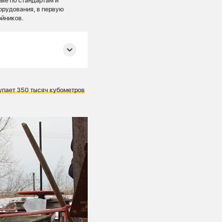
ые по стандартам и
орудования, в первую
ойников.
 Красноярске в три
сут.
упает 350 тысяч кубометров
9 году как
987 году — управлению
рска.
олнению масштабного