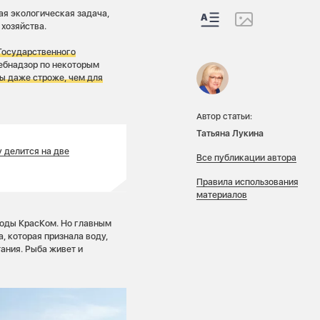
я экологическая задача,
 хозяйства.
 Государственного
ребнадзор по некоторым
ы даже строже, чем для
Автор статьи:
Татьяна Лукина
 делится на две
Все публикации автора
Правила использования
материалов
воды КрасКом. Но главным
, которая признала воду,
тания. Рыба живет и