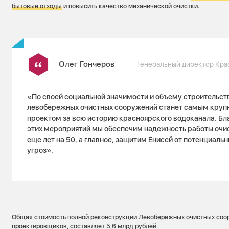
бытовые отходы
и повысить качество механической очистки.
Олег Гончеров
Генеральный директор Кр
«По своей социальной значимости и объему строительст
левобережных очистных сооружений станет самым кру
проектом за всю историю красноярского водоканала. Б
этих мероприятий мы обеспечим надежность работы очи
еще лет на 50, а главное, защитим Енисей от потенциаль
угроз».
Общая стоимость полной реконструкции Левобережных очистных соор
проектировщиков, составляет 5,6 млрд рублей.