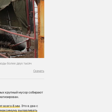
оды более двух тысяч
Скачать
рых крупный мусор собирают
матизирован.
ит всего 8 мм
. Это в два с
о максимуму вылавливать