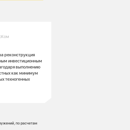
асКом
ва реконструкция
пным инвестиционным
лагодаря выполнению
стных как минимум
ных техногенных
ужений, по расчетам