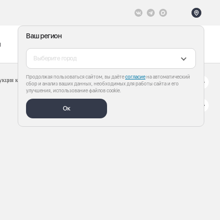
Ваш регион
ы
Меню
Все теги
Выберите город
Продолжая пользоваться сайтом, вы даёте
согласие
на автоматический
сбор и анализ ваших данных, необходимых для работы сайта и его
улучшения, использование файлов cookie.
Ок