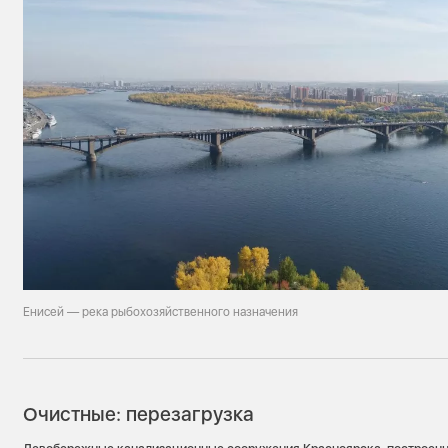
Енисей — река рыбохозяйственного назначения
Очистные: перезагрузка