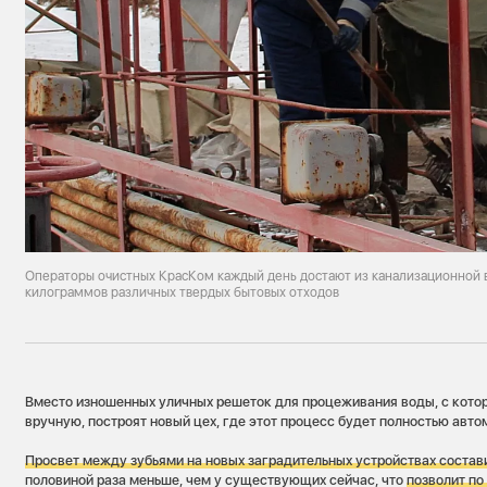
Операторы очистных КрасКом каждый день достают из канализационной в
килограммов различных твердых бытовых отходов
Вместо изношенных уличных решеток для процеживания воды, с кото
вручную, построят новый цех, где этот процесс будет полностью авто
Просвет между зубьями на новых заградительных устройствах состав
половиной раза меньше, чем у существующих сейчас, что
позволит п