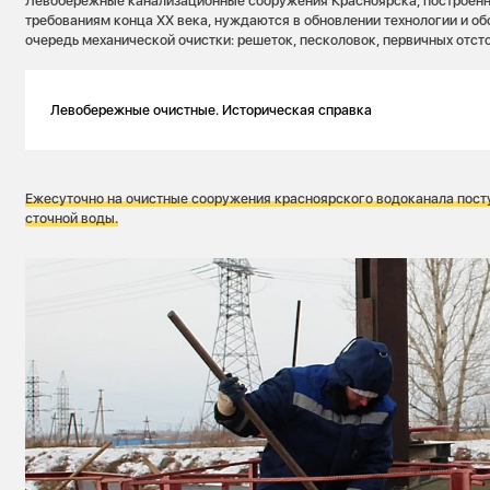
Левобережные канализационные сооружения Красноярска, построенн
требованиям конца XX века, нуждаются в обновлении технологии и об
очередь механической очистки: решеток, песколовок, первичных отст
Левобережные очистные. Историческая справка
Канализационные очистные сооружения левого берега построены в
очереди общей проектной производительностью 300 тысяч куб. м/
Ежесуточно на очистные сооружения красноярского водоканала пост
сточной воды.
Первую очередь построил Красноярский алюминиевый завод в 196
подразделение в составе предприятия.
В 1977 году они были переданы управлению Крайводоканал, а в 1
водопроводно-канализационного хозяйства горисполкома Красноя
С 2006 года очистные обслуживает КрасКом.
В 2021 году подразделение СГК в Красноярске приступило к вып
проекта по их реконструкции.