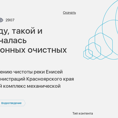
Скачать
тариев:
Просмотров:
2907
у, такой и
чалась
ионных очистных
нению чистоты реки Енисей
нистраций Красноярского края
й комплекс механической
Водоотведение
Тип контента