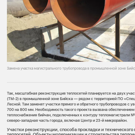
Замена участка магистрального трубопровода в промышленной зоне Бийск
Так, масштабная реконструкция теплосетей планируется на двух уча
(ТМ-2) в промышленной зоне Бийска — рядом с территорией ПО «Спе
Лесной. Там заменят участки прямого и обратного трубопроводов с 
700 на 800 мм. Необходимость такого проекта вызвана обеспечением
теплоснабжения бийчан, подключенных к контуру тепломагистрали №2
северо-западная часть города, включая Центр и 23-й микрорайон.
Участки реконструкции, способа прокладки и техническог
теплосетей. Объекты модернизации и строительства теплои