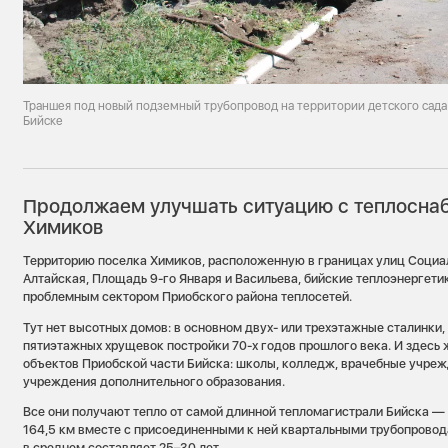
Траншея под новый подземный трубопровод на территории детского сада
Бийске
Продолжаем улучшать ситуацию с теплосна
Химиков
Территорию поселка Химиков, расположенную в границах улиц Социал
Алтайская, Площадь 9-го Января и Васильева, бийские теплоэнергет
проблемным сектором Приобского района теплосетей.
Тут нет высотных домов: в основном двух- или трехэтажные сталинки,
пятиэтажных хрущевок постройки 70-х годов прошлого века. И здесь 
объектов Приобской части Бийска: школы, колледж, врачебные учреж
учреждения дополнительного образования.
Все они получают тепло от самой длинной тепломагистрали Бийска 
164,5 км вместе с присоединенными к ней квартальными трубопрово
в среднем составляет 25–30 лет.