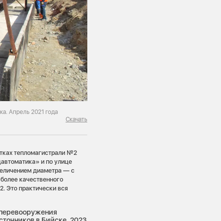
а. Апрель 2021 года
Скачать
стках тепломагистрали №2
цавтоматика» и по улице
увеличением диаметра — с
 более качественного
. Это практически вся
о перевооружения
сточников в Бийске. 2023