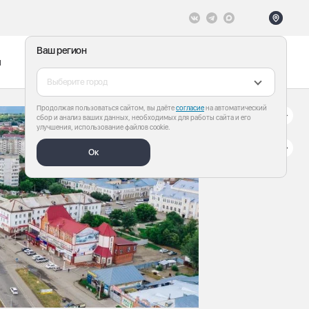
Ваш регион
ы
Меню
Все теги
Выберите город
Продолжая пользоваться сайтом, вы даёте
согласие
на автоматический
сбор и анализ ваших данных, необходимых для работы сайта и его
улучшения, использование файлов cookie.
Ок