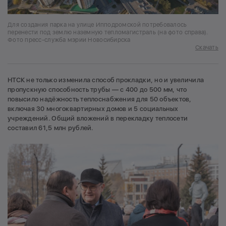
Для создания парка на улице Ипподромской потребовалось
перенести под землю наземную тепломагистраль (на фото справа).
Фото пресс-служба мэрии Новосибирска
Скачать
НТСК не только изменила способ прокладки, но и увеличила
пропускную способность трубы — с 400 до 500 мм, что
повысило надёжность теплоснабжения для 50 объектов,
включая 30 многоквартирных домов и 5 социальных
учреждений. Общий вложений в перекладку теплосети
составил 61,5 млн рублей.