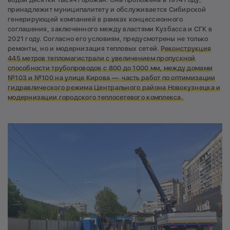
принадлежит муниципалитету и обслуживается Сибирской
генерирующей компанией в рамках концессионного
соглашения, заключенного между властями Кузбасса и СГК в
2021 году. Согласно его условиям, предусмотрены не только
ремонты, но и модернизация тепловых сетей.
Реконструкция
445 метров тепломагистрали с увеличением пропускной
способности трубопроводов с 800 до 1000 мм, между домами
№103 и №100 на улице Кирова — часть работ по оптимизации
гидравлического режима Центрального района Новокузнецка и
модернизации городского теплосетевого комплекса.