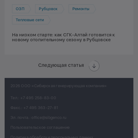
ОЗП
Рубцовск
Ремонты
Тепловые сети
На низком старте: как СГК-Алтай готовится к
новому отопительному сезону в Рубцовске
Следующая статья
2026 ООО «Сибирская генерирующая компания»
Тел.:
+7 495 258-83-00
Факс.:
+7 495 363-27-81
Эл. почта.:
office@sibgenco.ru
Пользовательское соглашение
Политика обработки персональных данных