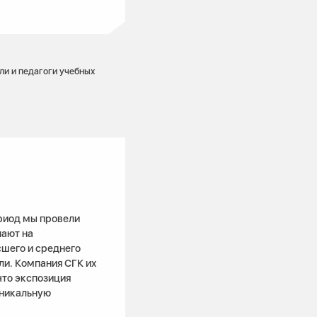
и и педагоги учебных
ериод мы провели
пают на
шего и среднего
ли. Компания СГК их
что экспозиция
уникальную