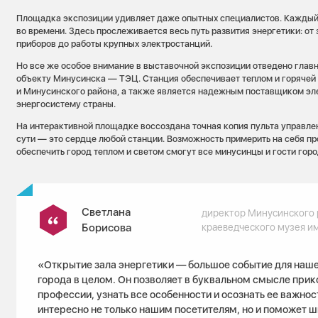
Площадка экспозиции удивляет даже опытных специалистов. Каждый
во времени. Здесь прослеживается весь путь развития энергетики: о
приборов до работы крупных электростанций.
Но все же особое внимание в выставочной экспозиции отведено глав
объекту Минусинска — ТЭЦ. Станция обеспечивает теплом и горячей
и Минусинского района, а также является надежным поставщиком эл
энергосистему страны.
На интерактивной площадке воссоздана точная копия пульта управлен
сути — это сердце любой станции. Возможность примерить на себя п
обеспечить город теплом и светом смогут все минусинцы и гости горо
Светлана
директор Минусинского 
Борисова
краеведческого музея им
«Открытие зала энергетики — большое событие для наше
города в целом. Он позволяет в буквальном смысле прик
профессии, узнать все особенности и осознать ее важнос
интересно не только нашим посетителям, но и поможет 