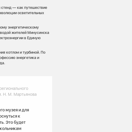
 стенд — как путешествие
т эволюции осветительных
ному энергетическому
 водой жителей Минусинска
ектроэнергии в Единую
ия котлом и турбиной. По
рофессию энергетика и
да.
регионального
. Н. М. Мартьянова
го музея и для
оснуться к
ть. Это будет
школьникам