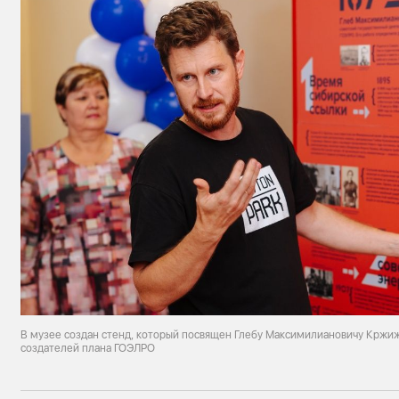
В музее создан стенд, который посвящен Глебу Максимилиановичу Кржи
создателей плана ГОЭЛРО