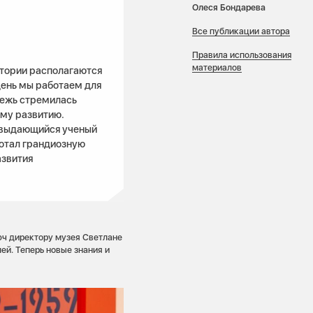
Олеся Бондарева
Все публикации автора
Правила использования
материалов
итории располагаются
ень мы работаем для
дежь стремилась
ему развитию.
л выдающийся ученый
отал грандиозную
азвития
юч директору музея Светлане
ей. Теперь новые знания и