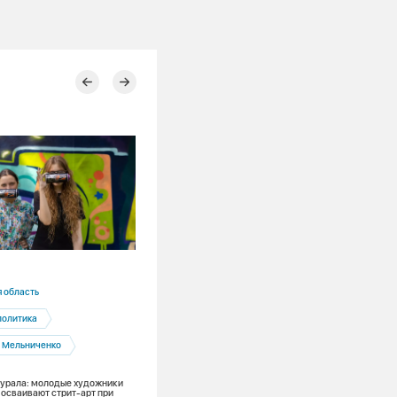
03.08.2026
 область
Алтайский край
политика
Фонд Андрея Мельниченко
 Мельниченко
Профориентация
Бийск
мурала: молодые художники
Зумеры и энергетика: участники
осваивают стрит-арт при
«Профкоманд.ФМ» проходят