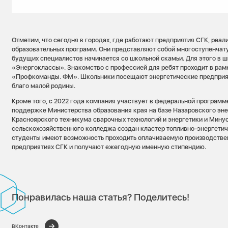
Отметим, что сегодня в городах, где работают предприятия СГК, реа
образовательных программ. Они представляют собой многоступенчат
будущих специалистов начинается со школьной скамьи. Для этого в 
«Энергоклассы». Знакомство с профессией для ребят проходит в рам
«Профкоманды. ФМ». Школьники посещают энергетические предприят
благо малой родины.
Кроме того, с 2022 года компания участвует в федеральной програм
поддержке Министерства образования края на базе Назаровского эне
Красноярского техникума сварочных технологий и энергетики и Мину
сельскохозяйственного колледжа создан кластер топливно-энергети
студенты имеют возможность проходить оплачиваемую производстве
предприятиях СГК и получают ежегодную именную стипендию.
Понравилась наша статья? Поделитесь!
ВКонтакте