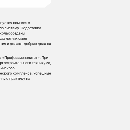
лизуется комплекс
ую систему. Подготовка
школах созданы
ках летних смен
ия и делают добрые дела на
ме «Профессионалитет». При
ргостроительного техникума,
синского
ческого комплекса. Успешные
нную практику на