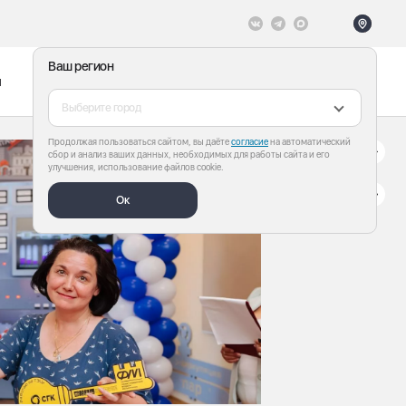
Ваш регион
ы
Меню
Все теги
Выберите город
Продолжая пользоваться сайтом, вы даёте
согласие
на автоматический
сбор и анализ ваших данных, необходимых для работы сайта и его
улучшения, использование файлов cookie.
Ок