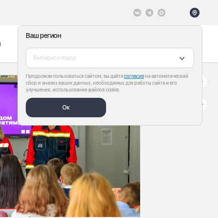
Ваш регион
ы
Меню
Все теги
Выберите город
Продолжая пользоваться сайтом, вы даёте
согласие
на автоматический
сбор и анализ ваших данных, необходимых для работы сайта и его
улучшения, использование файлов cookie.
Ок