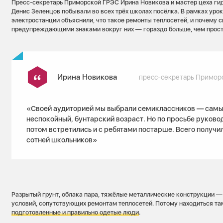
Пресс-секретарь Приморской ГРЭС Ирина Новикова и мастер цеха ги
Денис Зеленцов побывали во всех трёх школах посёлка. В рамках ур
электростанции объяснили, что такое ремонты теплосетей, и почему с
предупреждающими знаками вокруг них — гораздо больше, чем прост
Ирина Новикова
пресс-секретарь Примор
«Своей аудиторией мы выбрали семиклассников — самый
неспокойный, бунтарский возраст. Но по просьбе руков
потом встретились и с ребятами постарше. Всего получил
сотней школьников»
Разрытый грунт, облака пара, тяжёлые металлические конструкции — 
условий, сопутствующих ремонтам теплосетей. Потому находиться та
подготовленные и правильно одетые люди
.