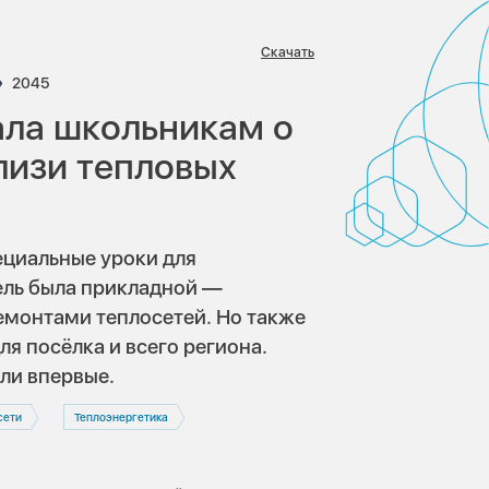
Скачать
ариев:
Просмотров:
2045
ала школьникам о
лизи тепловых
циальные уроки для
ель была прикладной —
ремонтами теплосетей. Но также
я посёлка и всего региона.
ли впервые.
сети
Теплоэнергетика