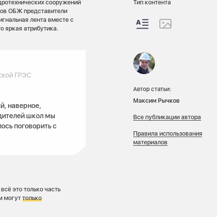
дротехнических сооружений
Тип контента
оков ОБЖ представители
игнальная лента вместе с
о яркая атрибутика.
ской ГРЭС
Автор статьи:
Максим Рычков
, наверное,
одителей школ мы
Все публикации автора
ось поговорить с
Правила использования
материалов
всё это только часть
м могут
только