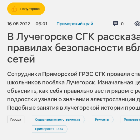
Популярное
16.05.2022
06:01
Приморский край
Коммент
0
В Лучегорске СГК рассказ
правилах безопасности вб
сетей
Сотрудники Приморской ГРЭС СГК провели спе
школьников посёлка Лучегорск. Изначальная ц
объяснить, как себя правильно вести рядом с 
подростки узнали о значении электростанции дл
Подобные занятия в лучегорской истории прош
Города
Социальная ответственность
Ремонты
Тепловые 
Приморская ГРЭС