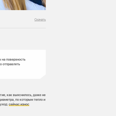
Скачать
ы на поверхность
о отправлять
ие, как выяснилось, даже не
диаметра, по которым тепло и
 уход:
с
ейчас износ