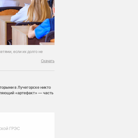
сетями, если их долго не
Скачать
оторыми в Лучегорске никто
атляющий «артефакт» — часть
ской ГРЭС