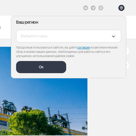
Ваш регион
ы
Меню
Все теги
Выберите город
Продолжая пользоваться сайтом, вы даёте
согласие
на автоматический
сбор и анализ ваших данных, необходимых для работы сайта и его
улучшения, использование файлов cookie.
Ок