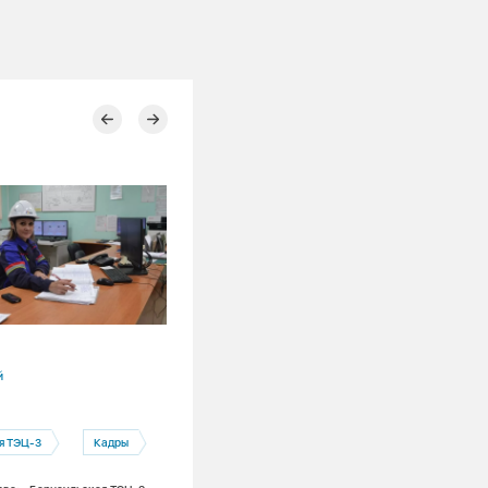
04.08.2026
й
Алтайский край
Барнаул
ОЗП
я ТЭЦ-3
Кадры
Прошли медиану: пока только чуть бо
половины многоквартирных домов в г
присутствия СГК-Алтай готовы к осен