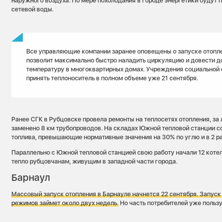
наружного воздуха. По мере похолодания в городе энергетики будут
сетевой воды.
Все управляющие компании заранее оповещены о запуске отопле
позволит максимально быстро наладить циркуляцию и довести д
температуру в многоквартирных домах. Учреждения социальной
принять теплоноситель в полном объеме уже 21 сентября.
Ранее СГК в Рубцовске провела ремонты на теплосетях отопления, за
заменено 8 км трубопроводов. На складах Южной тепловой станции 
топлива, превышающие нормативные значения на 30% по углю и в 2 ра
Параллельно с Южной тепловой станцией свою работу начали 12 коте
тепло рубцовчанам, живущим в западной части города.
Барнаул
Массовый запуск отопления в Барнауле начнется 22 сентября.
Запуск
режимов займет около двух недель.
Но часть потребителей уже польз