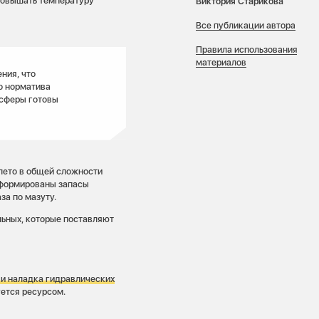
 повышать температуру
Виктория Старикова
Все публикации автора
Правила использования
материалов
ния, что
о норматива
 сферы готовы
 лето в общей сложности
сформированы запасы
за по мазуту.
льных, которые поставляют
 и наладка гидравлических
уется ресурсом.