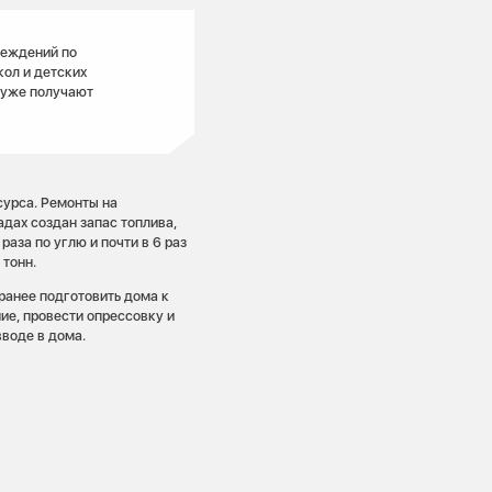
реждений по
кол и детских
 уже получают
сурса. Ремонты на
адах создан запас топлива,
аза по углю и почти в 6 раз
 тонн.
ранее подготовить дома к
ие, провести опрессовку и
воде в дома.