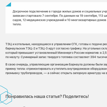
Досрочное подключение в городе жилых домов и социальных уч
заявкам стартовало 7 сентября. По данным на 19 сентября, 113 ш
садов, 12 медицинских учреждений и 10 многоквартирных домов
тепло.
ТЭЦ и котельные, находящиеся в управлении СГК, готовы к подаче ре
барнаульских ТЭЦ-2 и ТЭЦ-3 идут согласно графику. На угольных скл
который превышает установленный Минэнерго России норматив: в 2,5 р
по мазуту. Суммарный запас твердого топлива составляет 394 тысячи
В свою очередь, управляющие организации Барнаула должны были за
приему тепла: отремонтировать и утеплить внутридомовое оборудован
промывку трубопроводов, — а сейчас открыть запорную арматуру на в
Понравилась наша статья? Поделитесь!