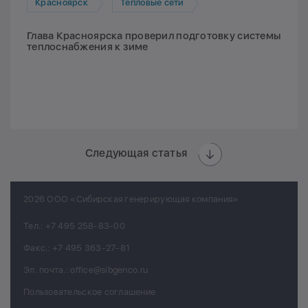
Красноярск
Тепловые сети
Глава Красноярска проверил подготовку системы
теплоснабжения к зиме
Следующая статья
2026 ООО «Сибирская генерирующая компания»
Тел.:
+7 495 258-83-00
Факс.:
+7 495 363-27-81
Эл. почта.:
office@sibgenco.ru
Пользовательское соглашение