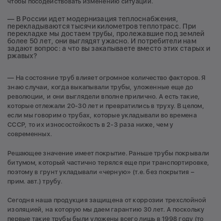
чтобы посодействовать изменению ситуации.
— В России идет модернизация теплоснабжения,
перекладываются тысячи километров теплотрасс. При
перекладке мы достаем трубы, пролежавшие под землей
более 50 лет, они выглядят ужасно. И потребители нам
задают вопрос: а что вы закапываете вместо этих старых и
ржавых?
— На состояние труб влияет огромное количество факторов. Я
знаю случаи, когда выкапывали трубы, уложенные еще до
революции, и они выглядели вполне прилично. А есть такие,
которые отлежали 20-30 лет и превратились в труху. В целом,
если мы говорим о трубах, которые укладывали во времена
СССР, то их износостойкость в 2-3 раза ниже, чем у
современных.
Решающее значение имеет покрытие. Раньше трубы покрывали
битумом, который частично терялся еще при транспортировке,
поэтому в грунт укладывали «черную» (т.е. без покрытия –
прим. авт.) трубу.
Сегодня наша продукция защищена от коррозии трехслойной
изоляцией, на которую мы даем гарантию 30 лет. А поскольку
первые такие трубы были уложены всего лишь в 1998 году (то