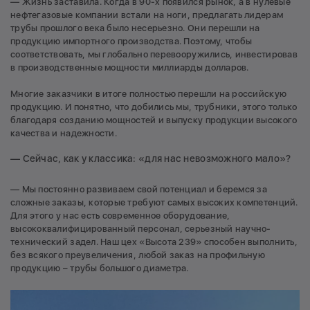
— Жизнь заставила. Когда в 90-х появился рынок, а в нулевые
нефтегазовые компании встали на ноги, предлагать лидерам
трубы прошлого века было несерьезно. Они перешли на
продукцию импортного производства. Поэтому, чтобы
соответствовать, мы глобально перевооружились, инвестировав
в производственные мощности миллиарды долларов.
Многие заказчики в итоге полностью перешли на российскую
продукцию. И понятно, что добились мы, трубники, этого только
благодаря созданию мощностей и выпуску продукции высокого
качества и надежности.
— Сейчас, как у классика: «для нас невозможного мало»?
— Мы постоянно развиваем свой потенциал и беремся за
сложные заказы, которые требуют самых высоких компетенций.
Для этого у нас есть современное оборудование,
высококвалифицированный персонал, серьезный научно-
технический задел. Наш цех «Высота 239» способен выполнить,
без всякого преувеличения, любой заказ на профильную
продукцию – трубы большого диаметра.