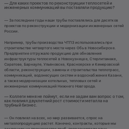
— Для каких проектов по реконструкции теплосетей и
инженерных коммуникаций вы поставляли продукцию?
— За последние годы наши трубы поставлялись для десятков
проектов по реконструкции и модернизации инженерных сетей
России.
Например, трубы производства ЧТПЗ использовались при
строительстве четвертого моста через Обь в Новосибирске.
Предприятие отгружало продукцию для обновления
инфраструктуры теплосетей в Новокузнецке, Стерлитамаке,
Саратове, Барнауле, Ульяновске, Красноярске и Кемеровской
области, реконструкции, замены и строительства теплотрасс,
коммуникаций, водонесущих систем и водоснабжения Казани,
а также модернизации котельных, тепловых сетей и
инженерных коммуникаций Нижнего Новгорода.
— Коллеги меня не поймут, если не задам вам вопрос о том,
как повлиял двухлетний рост стоимости металла на
трубный бизнес.
— Он повлиял на всех, но мир развивается, спрос на
металлопродукцию растет. Конечно, контракты, которые мы
заключили на производство труб, подразумевали одну