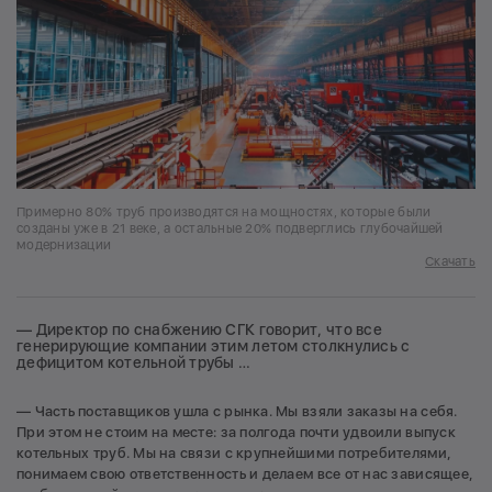
Примерно 80% труб производятся на мощностях, которые были
созданы уже в 21 веке, а остальные 20% подверглись глубочайшей
модернизации
Скачать
— Директор по снабжению СГК говорит, что все
генерирующие компании этим летом столкнулись с
дефицитом котельной трубы …
— Часть поставщиков ушла с рынка. Мы взяли заказы на себя.
При этом не стоим на месте: за полгода почти удвоили выпуск
котельных труб. Мы на связи с крупнейшими потребителями,
понимаем свою ответственность и делаем все от нас зависящее,