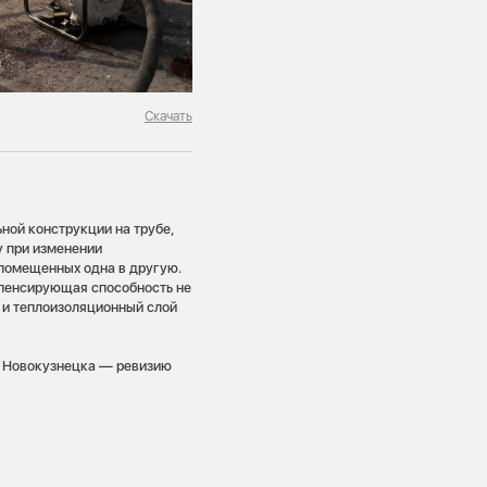
Скачать
ьной конструкции на трубе,
у при изменении
 помещенных одна в другую.
мпенсирующая способность не
 и теплоизоляционный слой
е Новокузнецка — ревизию