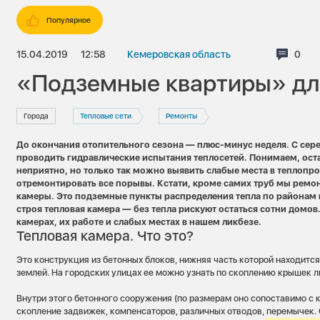
Популярное
15.04.2019
12:58
Кемеровская область
Комм
0
«Подземные квартиры» дл
Города
Тепловые сети
Ремонты
До окончания отопительного сезона — плюс-минус неделя. С се
проводить гидравлические испытания теплосетей. Понимаем, оста
неприятно, но только так можно выявить слабые места в теплопро
отремонтировать все порывы. Кстати, кроме самих труб мы ремо
камеры. Это подземные пункты распределения тепла по районам 
строя тепловая камера — без тепла рискуют остаться сотни домов
камерах, их работе и слабых местах в нашем ликбезе.
Тепловая камера. Что это?
Это конструкция из бетонных блоков, нижняя часть которой находитс
землей. На городских улицах ее можно узнать по скоплению крышек л
Внутри этого бетонного сооружения (по размерам оно сопоставимо с 
скопление задвижек, компенсаторов, различных отводов, перемычек. 