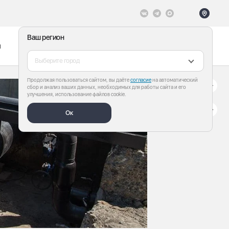
Ваш регион
ы
Меню
Все теги
Выберите город
Продолжая пользоваться сайтом, вы даёте
согласие
на автоматический
сбор и анализ ваших данных, необходимых для работы сайта и его
улучшения, использование файлов cookie.
Ок