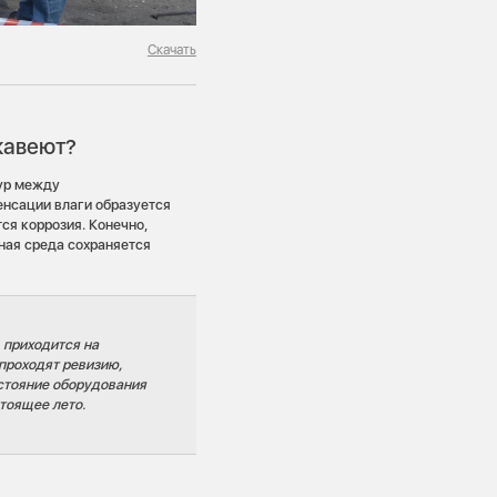
Скачать
жавеют?
тур между
енсации влаги образуется
тся коррозия. Конечно,
ная среда сохраняется
 приходится на
проходят ревизию,
остояние оборудования
стоящее лето.