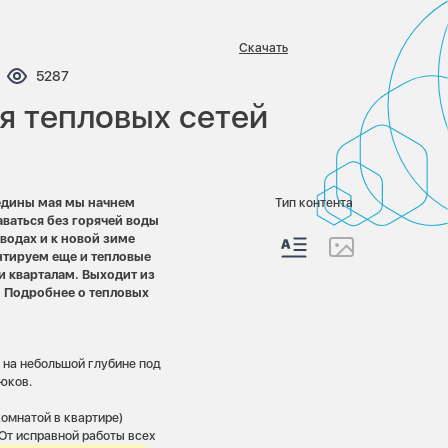
Скачать
ентариев:
Просмотров:
5287
я тепловых сетей
редины мая мы начнем
Тип контента
ваться без горячей воды
водах и к новой зиме
нтируем еще и тепловые
и кварталам. Выходит из
. Подробнее о тепловых
я на небольшой глубине под
юков.
комнатой в квартире)
От исправной работы всех