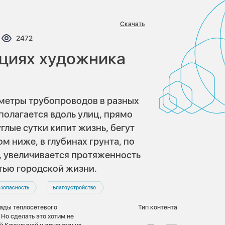
Скачать
нтариев:
Просмотров:
2472
ациях художника
метры трубопроводов в разных
полагается вдоль улиц, прямо
глые сутки кипит жизнь, бегут
м ниже, в глубинах грунта, по
а, увеличивается протяженность
стью городской жизни.
езопасность
Благоустройство
гады теплосетевого
Тип контента
Но сделать это хотим не