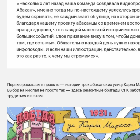
«Несколько лет назад наша команда создавала видеопр
Абакан», именно тогда мы по-настоящему увлеклись хро
будем скрывать, не каждый знает об улице, на которой он
благодаря нашему проекту абаканцы со временем воспол
правда здорово, что в каждой маленькой истории можно
больших событий. Свое призвание вижу в том, чтобы до
там, где есть мы». Обязательно каждый день нужно нахо
инфоповоды. И если наши иллюстрации, действительно, 
это как раз то, к чему мы стремимся».
Первые рассказы в проекте — истории трех абаканских улиц: Карла М
Выбор на них пал не просто так — здесь ремонтные бригады СГК работ
трудиться и в этом.