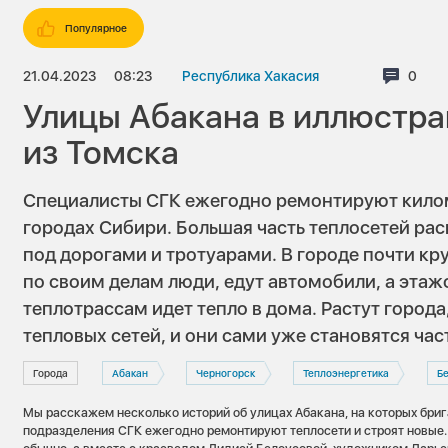
Популярное
21.04.2023
08:23
Республика Хакасия
Комме
0
Улицы Абакана в иллюстр
из Томска
Специалисты СГК ежегодно ремонтируют кило
городах Сибири. Большая часть теплосетей рас
под дорогами и тротуарами. В городе почти кру
по своим делам люди, едут автомобили, а этажо
теплотрассам идет тепло в дома. Растут город
тепловых сетей, и они сами уже становятся ча
Города
Абакан
Черногорск
Теплоэнергетика
Б
Мы расскажем несколько историй об улицах Абакана, на которых бри
подразделения СГК ежегодно ремонтируют теплосети и строят новые. 