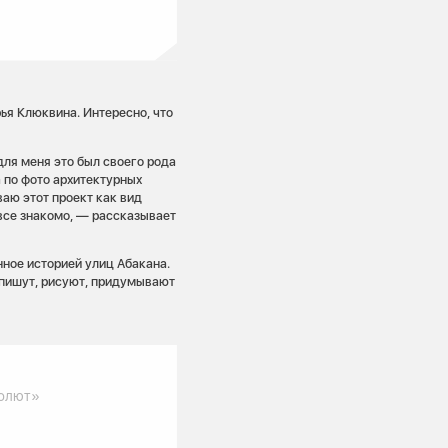
ья Клюквина. Интересно, что
для меня это был своего рода
а по фото архитектурных
ваю этот проект как вид
все знакомо, — рассказывает
нное историей улиц Абакана.
 пишут, рисуют, придумывают
золют»