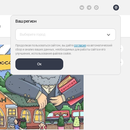
Ваш регион
ы
Меню
Все теги
Выберите город
Продолжая пользоваться сайтом, вы даёте
согласие
на автоматический
сбор и анализ ваших данных, необходимых для работы сайта и его
улучшения, использование файлов cookie.
Ок