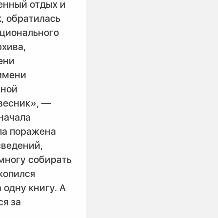
енный отдых и
, обратилась
ационального
рхива,
ени
имени
нной
весник», —
начала
ла поражена
сведений,
емногу собирать
копился
 одну книгу. А
ся за