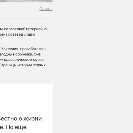
Скачать
 многовековой историей, он
ерена краевед Лидия
 Хакасии», проработала в
егодные сборники. Она
ом краеведческом музее
 Страницы истории первых
вестно о жизни
е. Но ещё