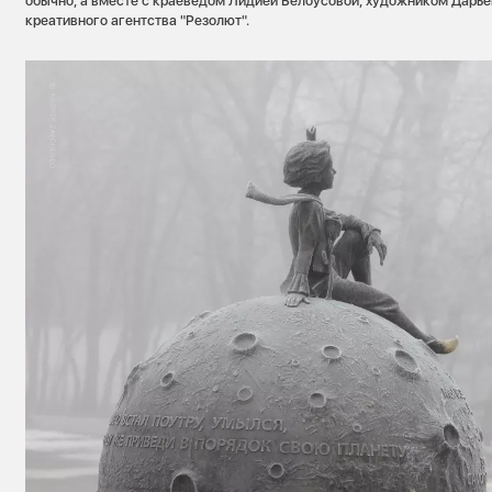
обычно, а вместе с краеведом Лидией Белоусовой, художником Дарье
креативного агентства "Резолют".