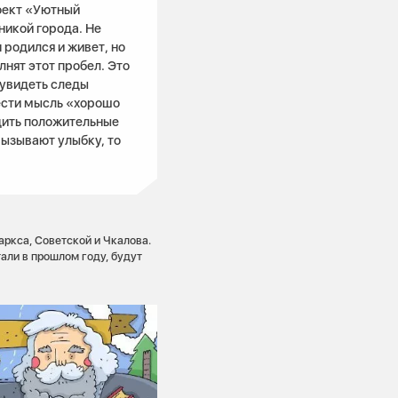
оект «Уютный
никой города. Не
 родился и живет, но
нят этот пробел. Это
 увидеть следы
нести мысль «хорошо
дить положительные
вызывают улыбку, то
аркса, Советской и Чкалова.
али в прошлом году, будут