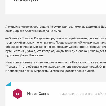
А оживить истории, состоящие из сухих фактов, помогла художник Дар
сама Дарья в Абакане никогда не была.
— Я живу в Томске. Когда мне предложили поработать над проектом, 
творческий вызов, и я его приняла. Представления об улицах получал
объектов, описаниям и, конечно, панорамам Google-карт. Я рассматри
путешествия. Думаю, что когда однажды приеду в Абакан, мне будет 
художник Дарья Клюквина.
Нельзя не упомянуть и творческое агентство «Резолют», тоже увлече
"Резолют" – это объединение молодых и очень творческих людей. Они
и воплощают в жизнь проекты. И главное, делают все с душой.
Игорь Саннэ
руководитель агентства «Ре