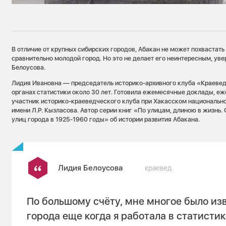
В отличие от крупных сибирских городов, Абакан не может похвастать
сравнительно молодой город. Но это не делает его неинтересным, ув
Белоусова.
Лидия Ивановна — председатель историко-архивного клуба «Краевед
органах статистики около 30 лет. Готовила ежемесячные доклады, еж
участник историко-краеведческого клуба при Хакасском национальн
имени Л.Р. Кызласова. Автор серии книг «По улицам, длиною в жизнь.
улиц города в 1925-1960 годы» об истории развития Абакана.
Лидия Белоусова
краевед
По большому счёту, мне многое было из
города еще когда я работала в статистик