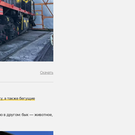
Скачать
у, а также бегущие
ло в другом: бык — животное,