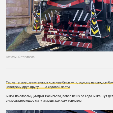
Тот самый тепловоз
Так на тепловозе появились красные быки — по одному на каждом бок
навстречу друг другу — на ходовой части.
Быки, по словам Дмитрия Васильева, вовсе не из-за Года Быка. Тут де
символизирующее силу и мощь, как сам тепловоз.