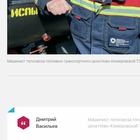
Машинист тепловоза топливно-транспортного цеха Ново-Кемеровской Т
Дмитрий
Машинист тепловоза топ
Васильев
цеха Ново-Кемеровской