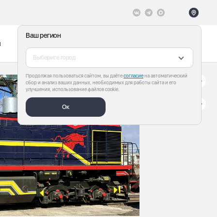
Ваш регион
ы
Меню
Все теги
Выберите город
Продолжая пользоваться сайтом, вы даёте
согласие
на автоматический
сбор и анализ ваших данных, необходимых для работы сайта и его
улучшения, использование файлов cookie.
Ок