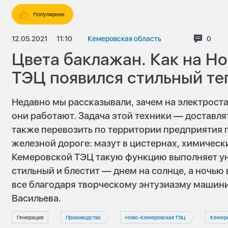
Популярное
12.05.2021
11:10
Кемеровская область
Комме
0
Цвета баклажан. Как на Н
ТЭЦ появился стильный те
Недавно мы рассказывали, зачем на электрост
они работают.
Задача этой техники — доставлять
также перевозить по территории предприятия 
железной дороге: мазут в цистернах, химическ
Кемеровской ТЭЦ такую функцию выполняет ун
стильный и блестит — днем на солнце, а ночью
все благодаря творческому энтузиазму машин
Васильева.
Генерация
Производство
Ново-Кемеровская ТЭЦ
Кемер