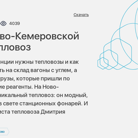
Скачать
нтариев:
Просмотров:
4039
ово-Кемеровской
пловоз
анции
нужны тепловозы и как
 на склад вагоны с углем, а
грузы, которые пришли по
ие реагенты. На Ново-
икальный тепловоз: он модный,
 в свете станционных фонарей. И
иста тепловоза Дмитрия
ово