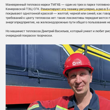
Маневренный тепловоз марки ТМГ4Б — один из трех в парке топливно
Кемеровской ТЭЦ СГК.
Ремонтируют эту технику регулярно, а раз в 5 
покрывают однотонной краской — желтой, черной или синей, как говор
требований к цвету тепловоза нет: такие локомотивы передвигаются 
энергопредприятия, на железнодорожные пути общего пользования не
Но машинист тепловоза Дмитрий Васильев, который умеет и любит рис
очередной покраске творчески.