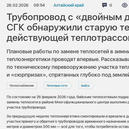
26.02.2026
09:54
Алтайский край
Коммента
0
Трубопровод с «двойным д
СГК обнаружили старую те
действующей теплотрассо
Плановые работы по замене теплосетей в зимн
теплоэнергетики проводят впервые. Рассказыв
по техническому перевооружению участка теп
и «сюрпризах», спрятанных глубоко под земле
Теплоснабжение
Тепловые сети
Бийск
По состоянию на 26 февраля 2026 года, бийским теплосетевым подра
замены теплосети в районе Многофункционального центра выполнен 
участка трубопровода.
За предыдущую неделю теплоэнергетики смонтировали и врезали в 
участки прямого и обратного трубопроводов временного назначения
метров и диаметром 300 мм — всё для того, чтобы потребители остав