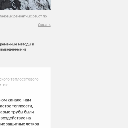
лановых ремонтных работ по
Скачать
временные методы и
а выведенные из
ского теплосетевого
витию
ном канале, нам
асток теплосети,
тарые трубы были
 воздействие на
их защитных лотков