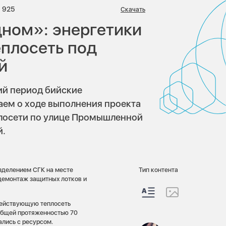
риев:
Просмотров:
925
Скачать
ном»: энергетики
плосеть под
й
ий период бийские
аем о ходе выполнения проекта
лосети по улице Промышленной
й.
зделением СГК на месте
Тип контента
демонтаж защитных лотков и
действующую теплосеть
 общей протяженностью 70
ались с ресурсом.