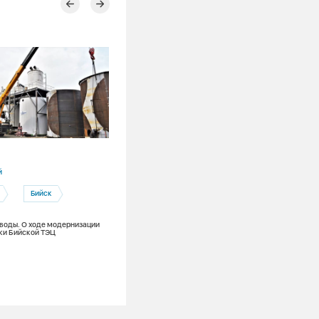
04.08.2026
й
Алтайский край
Бийск
Благоустройство
Бийск
 воды. О ходе модернизации
Благоустройство на месте раскопок: к
ки Бийской ТЭЦ
Бийске идет восстановление территор
после ремонтных работ на теплосетях.