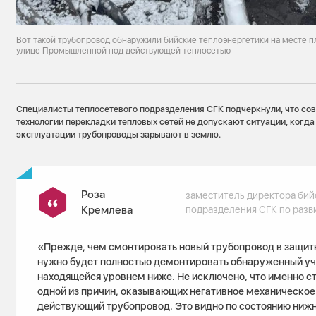
Вот такой трубопровод обнаружили бийские теплоэнергетики на месте п
улице Промышленной под действующей теплосетью
Специалисты теплосетевого подразделения СГК подчеркнули, что со
технологии перекладки тепловых сетей не допускают ситуации, когд
эксплуатации трубопроводы зарывают в землю.
Роза
заместитель директора бий
Кремлева
подразделения СГК по раз
«Прежде, чем смонтировать новый трубопровод в защит
нужно будет полностью демонтировать обнаруженный уч
находящейся уровнем ниже. Не исключено, что именно с
одной из причин, оказывающих негативное механическое
действующий трубопровод. Это видно по состоянию нижн