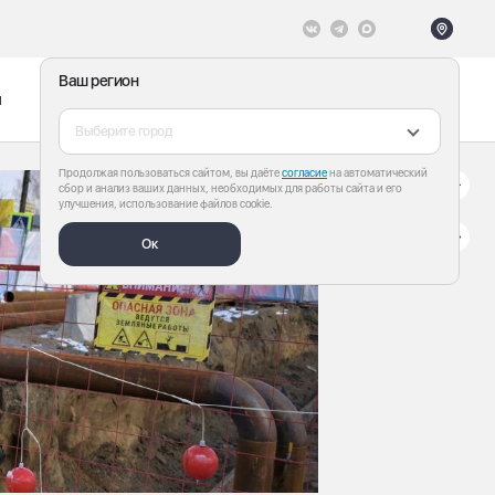
Ваш регион
ы
Меню
Все теги
Выберите город
Продолжая пользоваться сайтом, вы даёте
согласие
на автоматический
сбор и анализ ваших данных, необходимых для работы сайта и его
улучшения, использование файлов cookie.
Ок