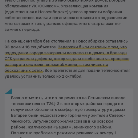
тепло стало поступать в 38 многоквартирных домов, которые
обслуживает УК «Жилком». Управляющая компания
(единственная в Новосибирске) успела провести собрания
собственников жилья и организовать заявки на подключение
многоэтажек к теплу раньше официального старта осенне-
зимнего периода.
На конец сентября без отопления в Новосибирске оставались
93 дома и 16 соцобъектов.
Задержки были связаны с тем, что
подрядчики города завершали капремонт в домах, а бригады
СГК устраняли дефекты, которые дали о себе знать в процессе
разворота системы теплоснабжения, в том числе на
бесхозяйных сетях
. Все препятствия для подачи теплоносителя
удалось устранить только ко 2 октября.
Важно отметить, что из-за ремонта на Ленинском выводе
теплоносителя от ТЭЦ-3 в некоторых районах города не
получилось обеспечить комфортную температуру в домах.
Батареи были недостаточно горячими у жителей Северо-
Чемского, Затулинского жилмассивов в Кировском
районе, жилмассива «Башня» Ленинского района.
Полностью проблема с режимом решилась к вечеру 1