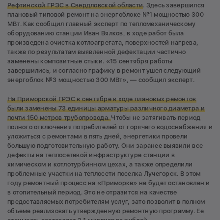
Рефтинской ГРЭС в Свердловской области
. Здесь завершился
плановый типовой ремонт на энергоблоке №1 мощностью 300
МВт. Как сообщил главный эксперт по тепломеханическому
оборудованию станции Иван Вялков, в ходе работ была
произведена очистка котлоагрегата, поверхностей нагрева,
также по результатам выявленной дефектации частично
заменены композитные стыки. «15 сентября работы
завершились, и согласно графику в ремонт ушел следующий
энергоблок №3 мощностью 300 МВт», — сообщил эксперт.
На Приморской ГРЭС в сентябре в ходе плановых ремонтов
были заменены 73 единицы арматуры различного диаметра и
почти 150 метров трубопровода.
Чтобы не затягивать период
полного отключения потребителей от горячего водоснабжения и
уложиться с ремонтами в пять дней, энергетики провели
большую подготовительную работу. Они заранее выявили все
дефекты на теплосетевой инфраструктуре станции в
химическом и котлотурбинном цехах, а также определили
проблемные участки на теплосети поселка Лучегорск. В этом
году ремонтный процесс на «Приморке» не будет остановлен и
в отопительный период. Это не отразится на качестве
предоставляемых потребителям услуг, зато позволит в полном
объеме реализовать утвержденную ремонтную программу. Ее