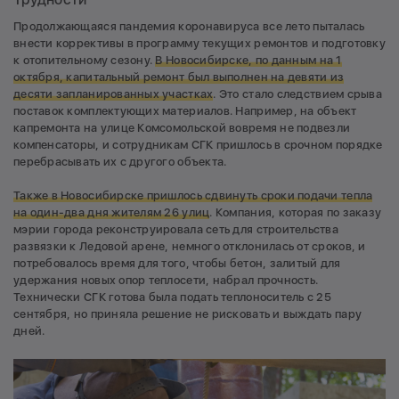
Продолжающаяся пандемия коронавируса все лето пыталась
внести коррективы в программу текущих ремонтов и подготовку
к отопительному сезону.
В Новосибирске, по данным на 1
октября, капитальный ремонт был выполнен на девяти из
десяти запланированных участках
. Это стало следствием срыва
поставок комплектующих материалов. Например, на объект
капремонта на улице Комсомольской вовремя не подвезли
компенсаторы, и сотрудникам СГК пришлось в срочном порядке
перебрасывать их с другого объекта.
Также в Новосибирске пришлось сдвинуть сроки подачи тепла
на один-два дня жителям 26 улиц
. Компания, которая по заказу
мэрии города реконструировала сеть для строительства
развязки к Ледовой арене, немного отклонилась от сроков, и
потребовалось время для того, чтобы бетон, залитый для
удержания новых опор теплосети, набрал прочность.
Технически СГК готова была подать теплоноситель с 25
сентября, но приняла решение не рисковать и выждать пару
дней.