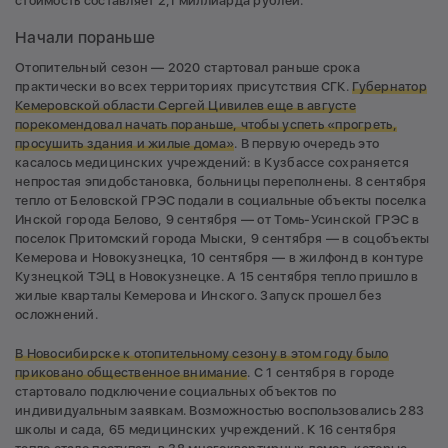
стоимость составляет 2,1 миллиарда рублей.
Начали пораньше
Отопительный сезон — 2020 стартовал раньше срока
практически во всех территориях присутствия СГК.
Губернатор
Кемеровской области Сергей Цивилев еще в августе
порекомендовал начать пораньше, чтобы успеть «прогреть,
просушить здания и жилые дома»
. В первую очередь это
касалось медицинских учреждений: в Кузбассе сохраняется
непростая эпидобстановка, больницы переполнены. 8 сентября
тепло от Беловской ГРЭС подали в социальные объекты поселка
Инской города Белово, 9 сентября — от Томь-Усинской ГРЭС в
поселок Притомский города Мыски, 9 сентября — в соцобъекты
Кемерова и Новокузнецка, 10 сентября — в жилфонд в контуре
Кузнецкой ТЭЦ в Новокузнецке. А 15 сентября тепло пришло в
жилые кварталы Кемерова и Инского. Запуск прошел без
осложнений.
В Новосибирске к отопительному сезону в этом году было
приковано общественное внимание
. С 1 сентября в городе
стартовало подключение социальных объектов по
индивидуальным заявкам. Возможностью воспользовались 283
школы и сада, 65 медицинских учреждений. К 16 сентября