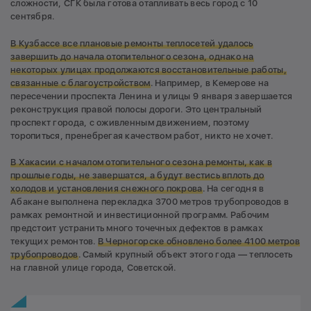
сложности, СГК была готова отапливать весь город с 10
сентября.
В Кузбассе все плановые ремонты теплосетей удалось
завершить до начала отопительного сезона, однако на
некоторых улицах продолжаются восстановительные работы,
связанные с благоустройством
. Например, в Кемерове на
пересечении проспекта Ленина и улицы 9 января завершается
реконструкция правой полосы дороги. Это центральный
проспект города, с оживленным движением, поэтому
торопиться, пренебрегая качеством работ, никто не хочет.
В Хакасии с началом отопительного сезона ремонты, как в
прошлые годы, не завершатся, а будут вестись вплоть до
холодов и установления снежного покрова
. На сегодня в
Абакане выполнена перекладка 3700 метров трубопроводов в
рамках ремонтной и инвестиционной программ. Рабочим
предстоит устранить много точечных дефектов в рамках
текущих ремонтов.
В Черногорске обновлено более 4100 метров
трубопроводов
. Самый крупный объект этого года — теплосеть
на главной улице города, Советской.