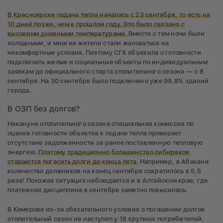
В Красноярске подача тепла началась с 23 сентября, то есть на
10 дней позже, чем в прошлом году. Это было связано с
высокими дневными температурами.
Вместе с тем ночи были
холодными, и многие жители стали жаловаться на
некомфортные условия. Поэтому СГК объявила о готовности
подключать жилые и социальные объекты по индивидуальным
заявкам до официального старта отопительного сезона — с 8
сентября. На 30 сентября было подключено уже 99,8% зданий
города.
В ОЗП без долгов?
Накануне отопительного сезона специальная комиссия по
оценке готовности объектов к подаче тепла проверяет
отсутствие задолженности за ранее поставленную тепловую
энергию.
Поэтому традиционно большинство сибиряков
стараются погасить долги до конца лета
. Например, в Абакане
количество должников на конец сентября сократилось в 5,5
раза! Похожая ситуация наблюдается и в Алтайском крае, где
платежная дисциплина в сентябре заметно повысилась.
В Кемерове из-за обязательного условия о погашении долгов
отопительный сезон не наступил у 18 крупных потребителей.