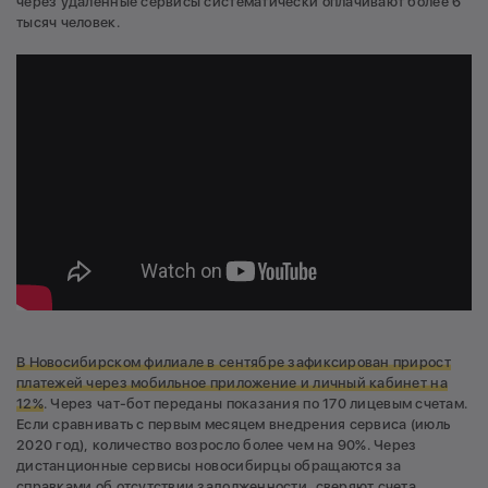
через удаленные сервисы систематически оплачивают более 6
тысяч человек.
В Новосибирском филиале в сентябре зафиксирован прирост
платежей через мобильное приложение и личный кабинет на
12%
. Через чат-бот переданы показания по 170 лицевым счетам.
Если сравнивать с первым месяцем внедрения сервиса (июль
2020 год), количество возросло более чем на 90%. Через
дистанционные сервисы новосибирцы обращаются за
справками об отсутствии задолженности, сверяют счета.