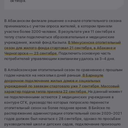
октября.
В Абаканском филиале решение о начале отопительного сезона
принималось с учетом опроса жителей, в котором приняли
участие более 3200 человек. В результате уже 11 сентября к
теплу стали подключаться образовательные и медицинские
учреждения, жилой фонд Кызыла.
В Минусинске отопительный
сезон для жилого фонда стартовал 21 сентября, в Абакане и
Черногорске — 23 сентября.
Подключить основную часть
потребителей управляющим компаниям удалось за 3–4 дня.
В Алтайском крае отопительный сезон по сравнению с прошлым
годом начался на несколько дней раньше.
В Барнауле
досрочное подключение жилых домов и социальных
учреждений по заявкам стартовало уже 7 сентября. Массовый
характер подача тепла приняла 22 сентября.
На данный момент
не подключенными остаются 2 медицинских учреждения в
контуре СГК, руководство которых попросило перенести
отопительный сезон на более позднее время. В Бийске по
распоряжению администрации отопительный сезон 2020–2021
годов должен был начаться с 28 сентября, однако по просьбам
руководителей школ и детских садов, подключение произошло