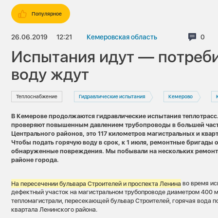
Популярное
26.06.2019
12:21
Кемеровская область
Комм
0
Испытания идут — потреб
воду ждут
Теплоснабжение
Гидравлические испытания
Кемерово
В Кемерове продолжаются гидравлические испытания теплотрасс.
проверяют повышенным давлением трубопроводы в большей част
Центрального районов, это 117 километров магистральных и квар
Чтобы подать горячую воду в срок, к 1 июля, ремонтные бригады
обнаруженные повреждения. Мы побывали на нескольких ремонт
районе города.
На пересечении бульвара Строителей и проспекта Ленина
во время ис
дефектный участок на магистральном трубопроводе диаметром 400 м
тепломагистрали, пересекающей бульвар Строителей, горячая вода п
квартала Ленинского района.