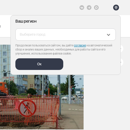
Ваш регион
ы
Меню
Все теги
Выберите город
Продолжая пользоваться сайтом, вы даёте
согласие
на автоматический
сбор и анализ ваших данных, необходимых для работы сайта и его
улучшения, использование файлов cookie.
Ок