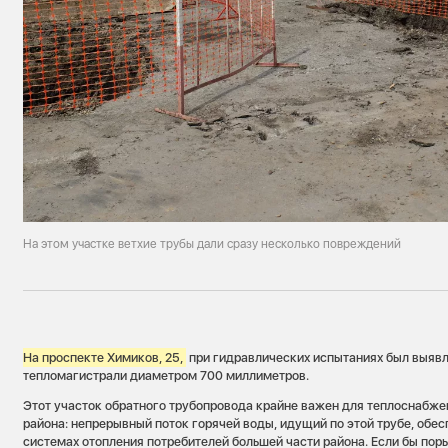
На этом участке ветхие трубы дали сразу несколько повреждений
На проспекте Химиков, 25,
при гидравлических испытаниях был выявл
тепломагистрали диаметром 700 миллиметров.
Этот участок обратного трубопровода крайне важен для теплоснабже
района: непрерывный поток горячей воды, идущий по этой трубе, обе
системах отопления потребителей большей части района. Если бы пор