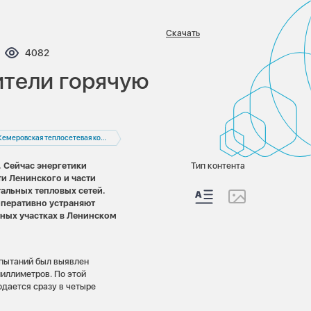
Скачать
ентариев:
Просмотров:
4082
ители горячую
Кемеровская теплосетевая компания
 Сейчас энергетики
Тип контента
и Ленинского и части
тальных тепловых сетей.
 оперативно устраняют
ных участках в Ленинском
пытаний был выявлен
иллиметров. По этой
одается сразу в четыре