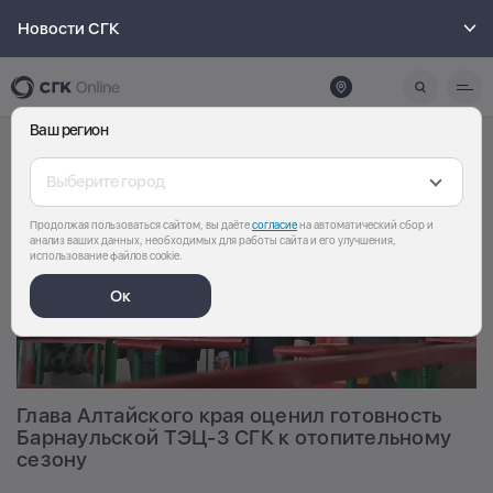
Новости СГК
Ваш регион
Выберите город
Продолжая пользоваться сайтом, вы даёте
согласие
на автоматический сбор и
анализ ваших данных, необходимых для работы сайта и его улучшения,
использование файлов cookie.
Ок
Глава Алтайского края оценил готовность
Барнаульской ТЭЦ-3 СГК к отопительному
сезону