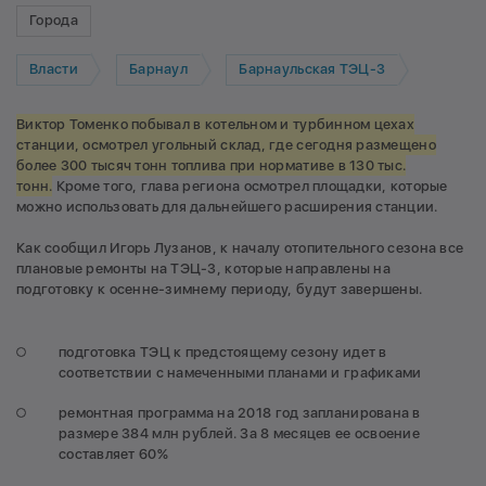
Города
Власти
Барнаул
Барнаульская ТЭЦ-3
Виктор Томенко побывал в котельном и турбинном цехах
станции, осмотрел угольный склад, где сегодня размещено
более 300 тысяч тонн топлива при нормативе в 130 тыс.
тонн.
Кроме того, глава региона осмотрел площадки, которые
можно использовать для дальнейшего расширения станции.
Как сообщил Игорь Лузанов, к началу отопительного сезона все
плановые ремонты на ТЭЦ-3, которые направлены на
подготовку к осенне-зимнему периоду, будут завершены.
подготовка ТЭЦ к предстоящему сезону идет в
соответствии с намеченными планами и графиками
ремонтная программа на 2018 год запланирована в
размере 384 млн рублей. За 8 месяцев ее освоение
составляет 60%