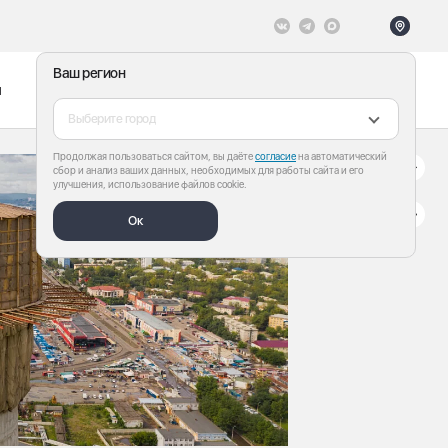
Ваш регион
ы
Меню
Все теги
Выберите город
Продолжая пользоваться сайтом, вы даёте
согласие
на автоматический
сбор и анализ ваших данных, необходимых для работы сайта и его
улучшения, использование файлов cookie.
Ок