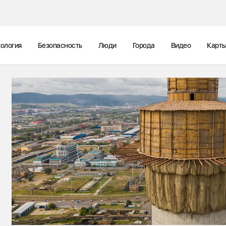
ология
Безопасность
Люди
Города
Видео
Карт