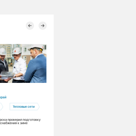
05.08.2026
край
Красноярский край
Тепловые сети
Экология
Чистый воздух
рска проверил подготовку
Еще один конкретный шаг к чистому в
снабжения к зиме