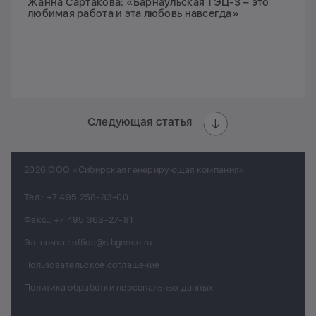
Жанна Сартакова: «Барнаульская ТЭЦ-3 – это
любимая работа и эта любовь навсегда»
Следующая статья
2026 ООО «Сибирская генерирующая компания»
Тел.:
+7 495 258-83-00
Факс.:
+7 495 363-27-81
Эл. почта.:
office@sibgenco.ru
Пользовательское соглашение
Политика обработки персональных данных