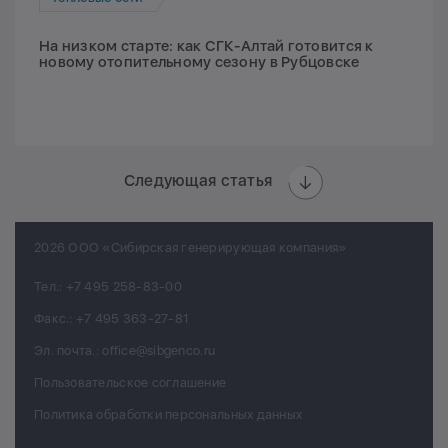
На низком старте: как СГК-Алтай готовится к
новому отопительному сезону в Рубцовске
Следующая статья
2026 ООО «Сибирская генерирующая компания»
Тел.:
+7 495 258-83-00
Факс.:
+7 495 363-27-81
Эл. почта.:
office@sibgenco.ru
Пользовательское соглашение
Политика обработки персональных данных