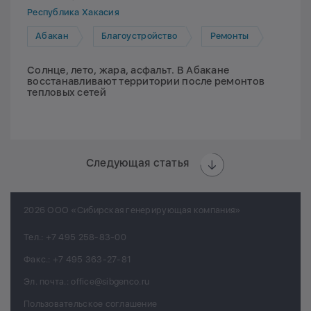
Республика Хакасия
Абакан
Благоустройство
Ремонты
Солнце, лето, жара, асфальт. В Абакане
восстанавливают территории после ремонтов
тепловых сетей
Следующая статья
2026 ООО «Сибирская генерирующая компания»
Тел.:
+7 495 258-83-00
Факс.:
+7 495 363-27-81
Эл. почта.:
office@sibgenco.ru
Пользовательское соглашение