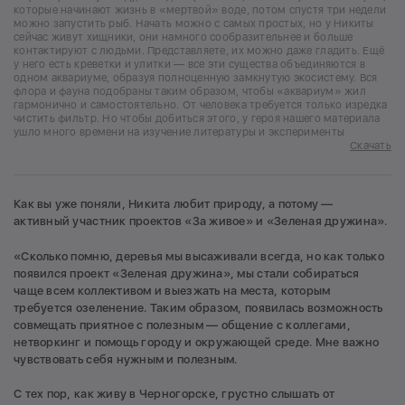
которые начинают жизнь в «мертвой» воде, потом спустя три недели
можно запустить рыб. Начать можно с самых простых, но у Никиты
сейчас живут хищники, они намного сообразительнее и больше
контактируют с людьми. Представляете, их можно даже гладить. Ещё
у него есть креветки и улитки — все эти существа объединяются в
одном аквариуме, образуя полноценную замкнутую экосистему. Вся
флора и фауна подобраны таким образом, чтобы «аквариум» жил
гармонично и самостоятельно. От человека требуется только изредка
чистить фильтр. Но чтобы добиться этого, у героя нашего материала
ушло много времени на изучение литературы и эксперименты
Скачать
Как вы уже поняли, Никита любит природу, а потому —
активный участник проектов «За живое» и «Зеленая дружина».
«Сколько помню, деревья мы высаживали всегда, но как только
появился проект «Зеленая дружина», мы стали собираться
чаще всем коллективом и выезжать на места, которым
требуется озеленение. Таким образом, появилась возможность
совмещать приятное с полезным — общение с коллегами,
нетворкинг и помощь городу и окружающей среде. Мне важно
чувствовать себя нужным и полезным.
С тех пор, как живу в Черногорске, грустно слышать от