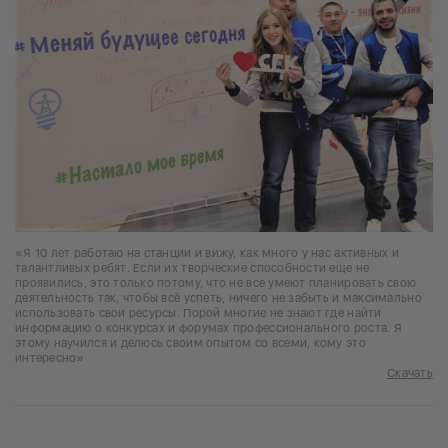
«Я 10 лет работаю на станции и вижу, как много у нас активных и
талантливых ребят. Если их творческие способности еще не
проявились, это только потому, что не все умеют планировать свою
деятельность так, чтобы всё успеть, ничего не забыть и максимально
использовать свои ресурсы. Порой многие не знают где найти
информацию о конкурсах и форумах профессионального роста. Я
этому научился и делюсь своим опытом со всеми, кому это
интересно»
Скачать