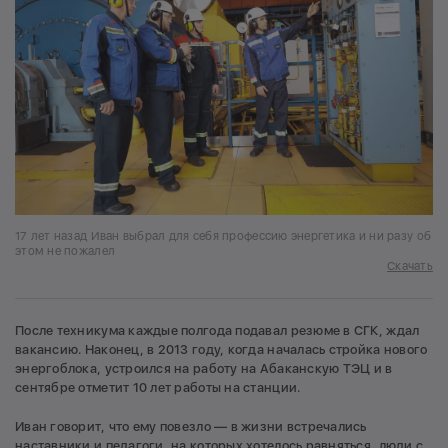
17 лет назад Иван выбрал для себя профессию энергетика и ни разу об
этом не пожалел
Скачать
После техникума каждые полгода подавал резюме в СГК, ждал
вакансию. Наконец, в 2013 году, когда началась стройка нового
энергоблока, устроился на работу на Абаканскую ТЭЦ и в
сентябре отметит 10 лет работы на станции.
Иван говорит, что ему повезло — в жизни встречались
наставники и педагоги, на которых хотелось равняться, люди с