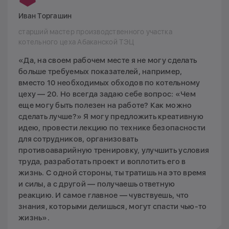
Иван Торгашин
старший мастер производственного участка
котельного цеха Абаканской ТЭЦ
«Да, на своем рабочем месте я не могу сделать
больше требуемых показателей, например,
вместо 10 необходимых обходов по котельному
цеху — 20. Но всегда задаю себе вопрос: «Чем
еще могу быть полезен на работе? Как можно
сделать лучше?» Я могу предложить креативную
идею, провести лекцию по технике безопасности
для сотрудников, организовать
противоаварийную тренировку, улучшить условия
труда, разработать проект и воплотить его в
жизнь. С одной стороны, ты тратишь на это время
и силы, а с другой — получаешь ответную
реакцию. И самое главное — чувствуешь, что
знания, которыми делишься, могут спасти чью-то
жизнь».