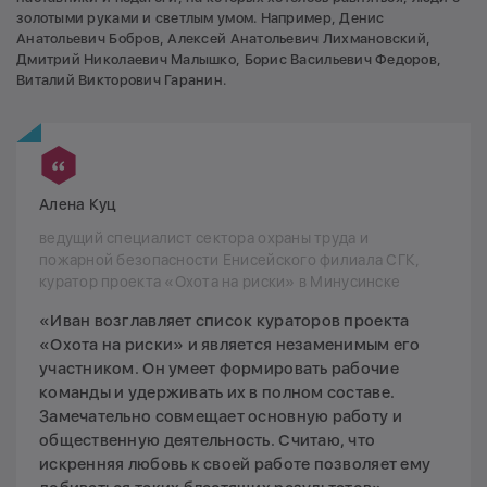
золотыми руками и светлым умом. Например, Денис
Анатольевич Бобров, Алексей Анатольевич Лихмановский,
Дмитрий Николаевич Малышко, Борис Васильевич Федоров,
Виталий Викторович Гаранин.
Алена Куц
ведущий специалист сектора охраны труда и
пожарной безопасности Енисейского филиала СГК,
куратор проекта «Охота на риски» в Минусинске
«Иван возглавляет список кураторов проекта
«Охота на риски» и является незаменимым его
участником. Он умеет формировать рабочие
команды и удерживать их в полном составе.
Замечательно совмещает основную работу и
общественную деятельность. Считаю, что
искренняя любовь к своей работе позволяет ему