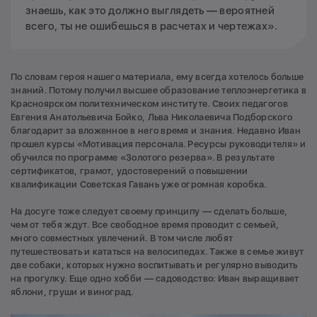
знаешь, как это должно выглядеть — вероятней
всего, ты не ошибешься в расчетах и чертежах».
По словам героя нашего материала, ему всегда хотелось больше
знаний. Потому получил высшее образование теплоэнергетика в
Красноярском политехническом институте. Своих педагогов
Евгения Анатольевича Бойко, Льва Николаевича Подборского
благодарит за вложенное в него время и знания. Недавно Иван
прошел курсы «Мотивация персонала. Ресурсы руководителя» и
обучился по программе «Золотого резерва». В результате
сертификатов, грамот, удостоверений о повышении
квалификации Советская Гавань уже огромная коробка.
На досуге тоже следует своему принципу — сделать больше,
чем от тебя ждут. Все свободное время проводит с семьей,
много совместных увлечений. В том числе любят
путешествовать и кататься на велосипедах. Также в семье живут
две собаки, которых нужно воспитывать и регулярно выводить
на прогулку. Еще одно хобби — садоводство: Иван выращивает
яблони, груши и виноград.