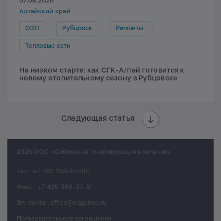
07.08.2026
Алтайский край
ОЗП
Рубцовск
Ремонты
Тепловые сети
На низком старте: как СГК-Алтай готовится к
новому отопительному сезону в Рубцовске
Следующая статья
2026 ООО «Сибирская генерирующая компания»
Тел.:
+7 495 258-83-00
Факс.:
+7 495 363-27-81
Эл. почта.:
office@sibgenco.ru
Пользовательское соглашение