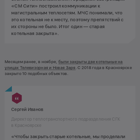
«СМ Сити» построил коммуникации к
магистральным теплосетям. МЧС понимали, что
это котельная не к месту, поэтому препятствий с
их стороны не было. Итог один — старая
котельная закрыта».
Месяцем ранее, в ноябре,
были закрыты две котельные на
улицах Телевизорная и Новая Заря
. С 2018 года в Красноярске
закрыто 10 подобных объектов.
Сергей Иванов
Директор теплотранспортного подразделения СГК
в Красноярске
«Чтобы закрыть старые котельные, мы проделали