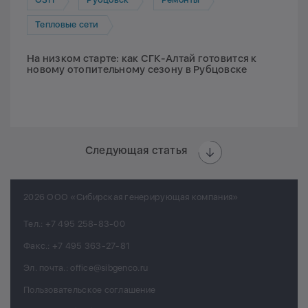
Тепловые сети
На низком старте: как СГК-Алтай готовится к
новому отопительному сезону в Рубцовске
Следующая статья
2026 ООО «Сибирская генерирующая компания»
Тел.:
+7 495 258-83-00
Факс.:
+7 495 363-27-81
Эл. почта.:
office@sibgenco.ru
Пользовательское соглашение