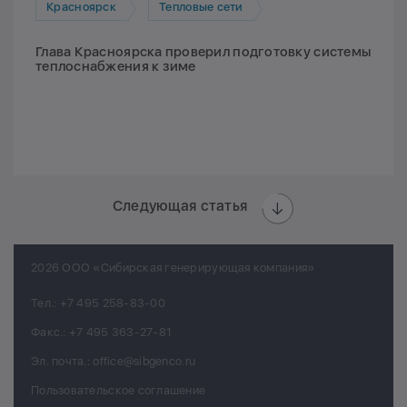
Красноярск
Тепловые сети
Глава Красноярска проверил подготовку системы
теплоснабжения к зиме
Следующая статья
2026 ООО «Сибирская генерирующая компания»
Тел.:
+7 495 258-83-00
Факс.:
+7 495 363-27-81
Эл. почта.:
office@sibgenco.ru
Пользовательское соглашение