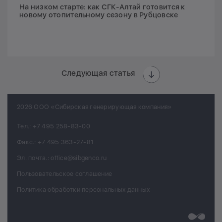
На низком старте: как СГК-Алтай готовится к
новому отопительному сезону в Рубцовске
Следующая статья
2026 ООО «Сибирская генерирующая компания»
Тел.:
+7 495 258-83-00
Факс.:
+7 495 363-27-81
Эл. почта.:
office@sibgenco.ru
Пользовательское соглашение
Политика обработки персональных данных
Разработк
Chips