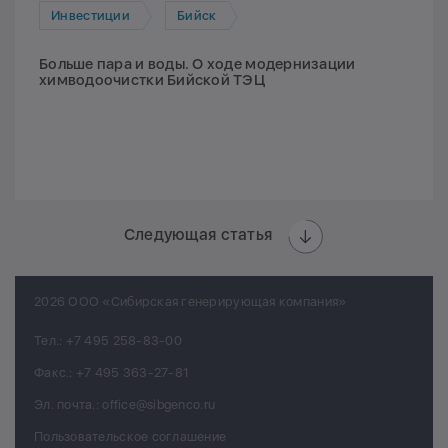
Инвестиции
Бийск
Больше пара и воды. О ходе модернизации
химводоочистки Бийской ТЭЦ
Следующая статья
2026 ООО «Сибирская генерирующая компания»
Тел.:
+7 495 258-83-00
Факс.:
+7 495 363-27-81
Эл. почта.:
office@sibgenco.ru
Пользовательское соглашение