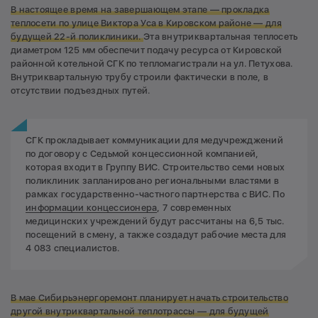
В настоящее время на завершающем этапе —
прокладка
теплосети по улице Виктора Уса в Кировском районе — для
будущей 22-й поликлиники.
Эта внутриквартальная теплосеть
диаметром 125 мм обеспечит подачу ресурса от Кировской
районной котельной СГК по тепломагистрали на ул. Петухова.
Внутриквартальную трубу строили фактически в поле, в
отсутствии подъездных путей.
СГК прокладывает коммуникации для медучрежджений
по договору с Седьмой концессионной компанией,
которая входит в Группу ВИС. Строительство семи новых
поликлиник запланировано региональными властями в
рамках государственно-частного партнерства с ВИС. По
информации концессионера
, 7 современных
медицинских учреждений будут рассчитаны на 6,5 тыс.
посещений в смену, а также создадут рабочие места для
4 083 специалистов.
В мае Сибирьэнергоремонт планирует начать строительство
другой внутриквартальной теплотрассы — для будущей