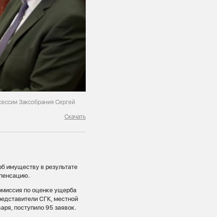
ессии Заксобрания Сергей
Скачать
рб имуществу в результате
мпенсацию.
омиссия по оценке ущерба
редставители СГК, местной
аря, поступило 95 заявок.