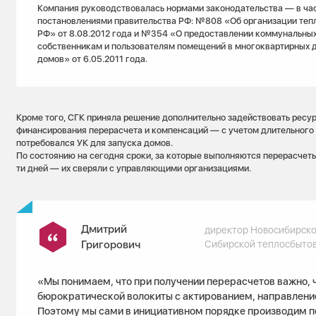
Компания руководствовалась нормами законодательства — в час
постановлениями правительства РФ: №808 «Об организации теп
РФ» от 8.08.2012 года и №354 «О предоставлении коммунальных
собственникам и пользователям помещений в многоквартирных 
домов» от 6.05.2011 года.
Кроме того, СГК приняла решение дополнительно задействовать ресу
финансирования перерасчета и компенсаций — с учетом длительного 
потребовался УК для запуска домов.
По состоянию на сегодня сроки, за которые выполняются перерасчеты,
ти дней — их сверяли с управляющими организациями.
Дмитрий
директор Новосибирско
Григорович
Сибирской теплосбыто
«Мы понимаем, что при получении перерасчетов важно, 
бюрократической волокиты с актированием, направлени
Поэтому мы сами в инициативном порядке производим п