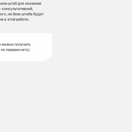
вали штаб для оказания
 консультативной,
го, на базе штаба будет
е в этой работе.
е можно получить
по перерасчету).