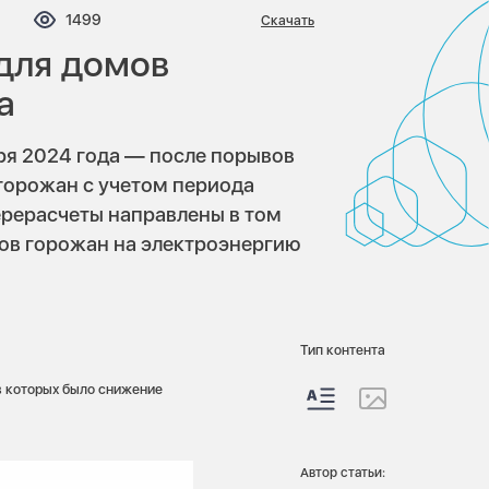
омментариев:
Просмотров:
1499
Скачать
для домов
а
ря 2024 года — после порывов
горожан с учетом периода
ерерасчеты направлены в том
ов горожан на электроэнергию
.
Тип контента
в которых было снижение
Автор статьи: