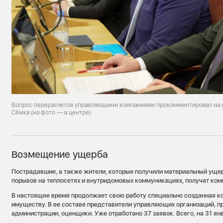
Вопрос перерасчетов управляющими компаниями прокомментировал на с
Сёмка (на фото — в центре).
Возмещение ущерба
Пострадавшие, а также жители, которые получили материальный уще
порывов на теплосетях и внутридомовых коммуникациях, получат ко
В настоящее время продолжает свою работу специально созданная к
имуществу. В ее составе представители управляющих организаций, п
администрации, оценщики. Уже отработано 37 заявок. Всего, на 31 янв