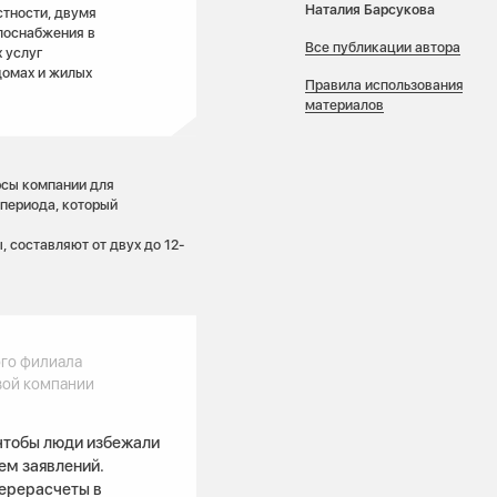
Наталия Барсукова
тности, двумя
лоснабжения в
Все публикации автора
 услуг
домах и жилых
Правила использования
материалов
рсы компании для
периода, который
 составляют от двух до 12-
го филиала
вой компании
чтобы люди избежали
ем заявлений.
ерерасчеты в