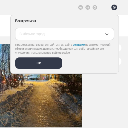
Ваш регион
ы
Меню
Все теги
Выберите город
Продолжая пользоваться сайтом, вы даёте
согласие
на автоматический
сбор и анализ ваших данных, необходимых для работы сайта и его
улучшения, использование файлов cookie.
Ок