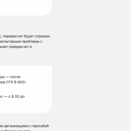
, перерасчет будет отражен
, испытавших проблемы с
азит перерасчет в
ода — после
тра СГК 8-800-
вс — с 8.30 до
м организациям с просьбой