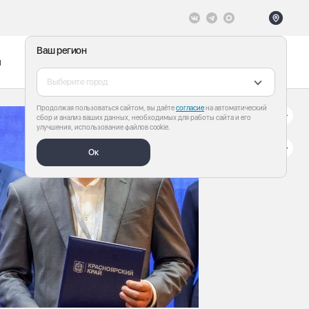
Ваш регион
ы
Меню
Все теги
Выберите город
Продолжая пользоваться сайтом, вы даёте
согласие
на автоматический
сбор и анализ ваших данных, необходимых для работы сайта и его
улучшения, использование файлов cookie.
Ок