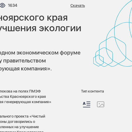
нтариев:
Просмотров:
1634
Скачать
ноярского края
учшения экологии
родном экономическом форуме
у правительством
ирующая компания».
отюкова на полях ПМЭФ
Тип контента
ьства Красноярского края
кая генерирующая компания»
ального проекта «Чистый
оны договорились о
вленных на улучшение