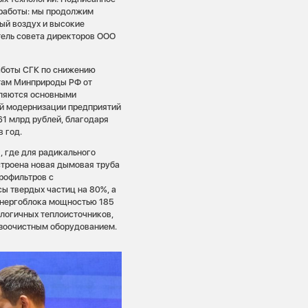
 работы: мы продолжим
ый воздух и высокие
тель совета директоров ООО
аботы СГК по снижению
етам Минприроды РФ от
вляются основными
ой модернизации предприятий
1 млрд рублей, благодаря
 год.
 где для радикального
троена новая дымовая труба
рофильтров с
ы твердых частиц на 80%, а
 энергоблока мощностью 185
логичных теплоисточников,
зоочистным оборудованием.