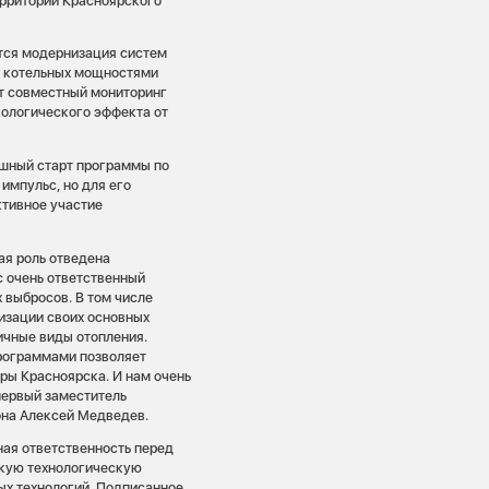
ерритории Красноярского
ится модернизация систем
 котельных мощностями
ет совместный мониторинг
кологического эффекта от
ешный старт программы по
импульс, но для его
тивное участие
ая роль отведена
с очень ответственный
 выбросов. В том числе
изации своих основных
гичные виды отопления.
рограммами позволяет
ры Красноярска. И нам очень
первый заместитель
она Алексей Медведев.
ая ответственность перед
окую технологическую
ых технологий. Подписанное