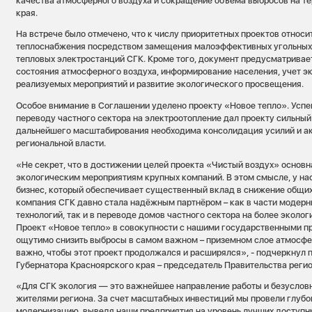
качества атмосферного воздуха и сокращение объема выбросов на т
края.
На встрече было отмечено, что к числу приоритетных проектов относ
теплоснабжения посредством замещения малоэффективных угольных
тепловых электростанций СГК. Кроме того, документ предусматрива
состояния атмосферного воздуха, информирование населения, учет э
реализуемых мероприятий и развитие экологического просвещения.
Особое внимание в Соглашении уделено проекту «Новое тепло». Усп
переводу частного сектора на электроотопление дал проекту сильный 
дальнейшего масштабирования необходима консолидация усилий и ак
региональной власти.
«Не секрет, что в достижении целей проекта «Чистый воздух» основн
экологическим мероприятиям крупных компаний. В этом смысле, у на
бизнес, который обеспечивает существенный вклад в снижение общих
компания СГК давно стала надёжным партнёром – как в части модерн
технологий, так и в переводе домов частного сектора на более эколо
Проект «Новое тепло» в совокупности с нашими государственными п
ощутимо снизить выбросы в самом важном – приземном слое атмосфе
важно, чтобы этот проект продолжался и расширялся», - подчеркнул 
Губернатора Красноярского края – председатель Правительства реги
«Для СГК экология — это важнейшее направление работы и безусловн
жителями региона. За счет масштабных инвестиций мы провели глуб
модернизацию, выведя наши предприятия на уровень лучших доступн