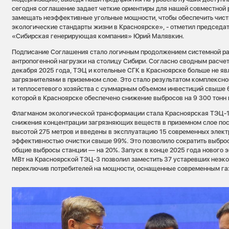
сегодня соглашение задает четкие ориентиры для нашей совместной
замещать неэффективные угольные мощности, чтобы обеспечить чист
экологические стандарты жизни в Красноярске», - отметил председа
«Сибирская генерирующая компания» Юрий Малявкин.
Подписание Соглашения стало логичным продолжением системной р
антропогенной нагрузки на столицу Сибири. Согласно сводным расч
декабря 2025 года, ТЭЦ и котельные СГК в Красноярске больше не я
загрязнителями в приземном слое. Это стало результатом комплексн
и теплосетевого хозяйства с суммарным объемом инвестиций свыше 6
которой в Красноярске обеспечено снижение выбросов на 9 300 тонн в
Флагманом экологической трансформации стала Красноярская ТЭЦ-1,
снижения концентрации загрязняющих веществ в приземном слое пос
высотой 275 метров и введены в эксплуатацию 15 современных элект
эффективностью очистки свыше 99%. Это позволило сократить выброс
общие выбросы станции — на 20%. Запуск в конце 2025 года нового
МВт на Красноярской ТЭЦ-3 позволил заместить 37 устаревших неэко
переключив потребителей на мощности, оснащенные современным га