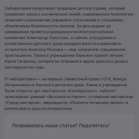
Лаборатория продолжает традиции детского дома, который
сохраняет связь с космической темой: современные технологии
помогают космонавтам управлять спутниками и станциями,
обеспечивая безопасность полетов. За две недели до
завершения проекта учреждение посетил российский
космонавт Александр Лазуткин, а сейчас сотрудники и
воспитанники детского дома ожидают визита космонавта-
испытателя Кирилла Пескова — ему направили специальное
приглашение. Также в учреждении бережно хранят письмо
Юрия Гагарина, которое он отправил в адрес детского дома в
шестидесятые годы.
IT-лаборатория — не первый совместный проект СГК, Фонда
Мельниченко и Канского детского дома. Ранее в учреждении
были открыты арт-мастерская «Калейдоскоп», кабинет
прикладных умений «Вкусные истории», столярная мастерская
«Город мастеров», медиацентр «Планета читающих детей» и
реализованы другие инициативы.
Понравилась наша статья? Поделитесь!