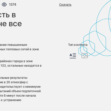
ентариев:
Просмотров:
1374
Скачать
ть в
е все
тания повышенным
Тип контента
ных тепловых сетей в зоне
районах города в зоне
133, остальные находятся в
льные результаты:
ие в 20 атмосфер с
видетельствует о минимуме
спытаний объем подпиточной
тя 6 минут после начала
ь к устранению