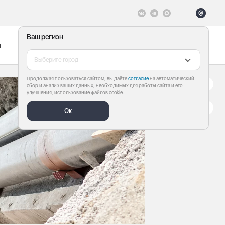
Ваш регион
ы
Меню
Все теги
Выберите город
Продолжая пользоваться сайтом, вы даёте
согласие
на автоматический
сбор и анализ ваших данных, необходимых для работы сайта и его
улучшения, использование файлов cookie.
Ок