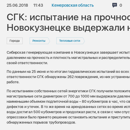
25.06.2018
11:43
Кемеровская область
Комм
0
СГК: испытание на прочнос
Новокузнецке выдержали н
Города
Ремонты
Тепловые сети
Сибирская генерирующая компания в Новокузнецке завершает испы
давлением на прочность и плотность магистральных и распределитель
своей ответственности.
По данным на 25 июня и по итогам гидравлических испытаний во всех 
ответственности СГК обнаружены 262 повреждения, из них устранены 
работе.
По испытаниям собственных сетей энергетики СГК получили положите
магистральные сети диаметром от 700 до 1000 мм выдержали давлен
наименьшим объемом подпиточной воды – 80 кубометров в час, что с
дефектов и утечек. В то же время на арендованных сетях во время и
воды достигал 500 кубометров и продолжал расти, в связи с чем спус
опрессовки было принято решение остановить испытания и приступит
обнаруженных порывов трубопроводов.