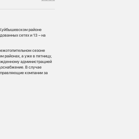
 Куйбышевском районе
ованных сетях и 13 – на
межотопительном сезоне
 районах, а уже в пятницу,
вержденному администрацией
доснабжение. В случае
управляющие компании за