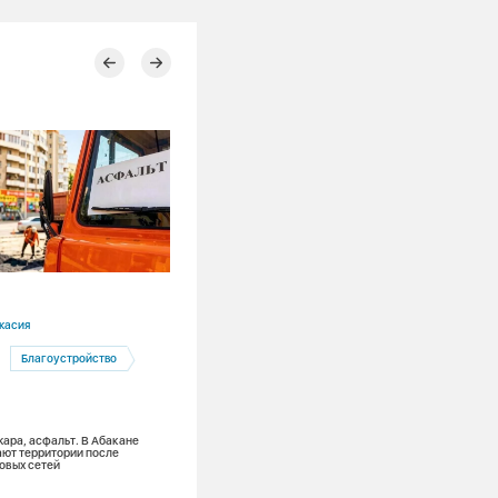
06.08.2026
касия
Красноярский край
Благоустройство
Красноярск
Тепловые сети
Глава Красноярска проверил подгото
системы теплоснабжения к зиме
жара, асфальт. В Абакане
ют территории после
овых сетей