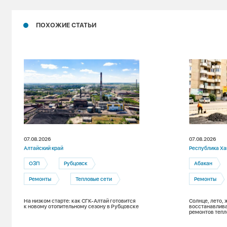
ПОХОЖИЕ СТАТЬИ
07.08.2026
07.08.2026
Алтайский край
Республика Ха
ОЗП
Рубцовск
Абакан
Ремонты
Тепловые сети
Ремонты
На низком старте: как СГК-Алтай готовится
Солнце, лето, 
к новому отопительному сезону в Рубцовске
восстанавлива
ремонтов тепл