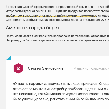
За полгода Сергей сформировал 18 предложений сам и два — с Анной
метрологии Красноярской ТЭЦ-3. Один из продуктов изобретательск
трубах трех городских электростанций огромных термометров
с подсв
СГК. Пилотным объектом для эксперимента должна стать новая, 275-
Смелость города берет
Часть идей Сергея Зайковского направлена на усовершенствование 
Например, он бы хотел сделать вспомогательное оборудование на сво
Сергей Зайковский
Машинист Красноярск
«У нас на паровых задвижках пять видов приводов. Спец
отвечает за монтаж и настройку приборов, идет к ним с 
что непонятно, какой именно придется использовать. Ес
было унифицировано, работать с ним было бы намного 