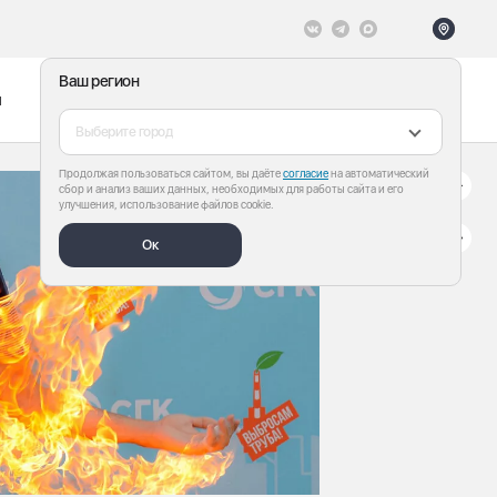
Ваш регион
ы
Меню
Все теги
Выберите город
Продолжая пользоваться сайтом, вы даёте
согласие
на автоматический
сбор и анализ ваших данных, необходимых для работы сайта и его
улучшения, использование файлов cookie.
Ок