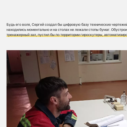
Будь его воля, Сергей создал бы цифровую базу технических чертеж
находились моментально и на столах не лежали стопы бумаг. Обустрои
тренажерный зал, пустил бы по территории гироскутеры, автоматизи