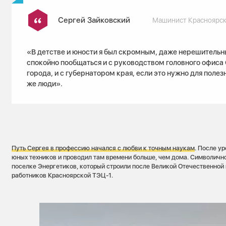
Сергей Зайковский
Машинист Красноярск
«В детстве и юности я был скромным, даже нерешительн
спокойно пообщаться и с руководством головного офиса 
города, и с губернатором края, если это нужно для полез
же люди».
Путь Сергея в профессию начался
с любви к точным наукам
. После у
юных техников и проводил там времени больше, чем дома. Символично 
поселке Энергетиков, который строили после Великой Отечественной
работников Красноярской ТЭЦ-1.