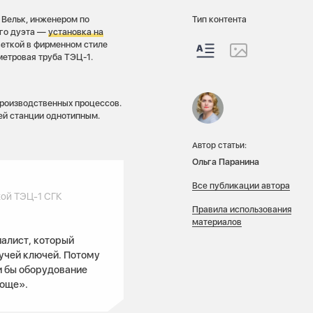
 Вельк, инженером по
Тип контента
ого дуэта —
установка на
еткой в фирменном стиле
метровая труба ТЭЦ-1.
производственных процессов.
ей станции однотипным.
Автор статьи:
Ольга Паранина
Все публикации автора
ой ТЭЦ-1 СГК
Правила использования
материалов
иалист, который
кучей ключей. Потому
ли бы оборудование
проще».