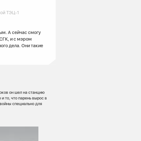
ой ТЭЦ-1
ым. А сейчас смогу
СГК, и с мэром
ного дела. Они такие
роков он шел на станцию
и то, что парень вырос в
 войны специально для